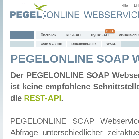
Hilfe
Lin
Überblick
REST-API
HyDAS-API
Visualisieru
User's Guide
Dokumentation
WSDL
PEGELONLINE SOAP W
Der PEGELONLINE SOAP Webservic
ist keine empfohlene Schnittste
die
REST-API
.
PEGELONLINE SOAP Webservice is
Abfrage unterschiedlicher zeitak