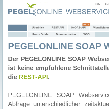
Hilfe
Lin
Überblick
REST-API
HyDAS-API
Visualisieru
User's Guide
Dokumentation
WSDL
PEGELONLINE SOAP W
Der PEGELONLINE SOAP Webservic
ist keine empfohlene Schnittste
die
REST-API
.
PEGELONLINE SOAP Webservice is
Abfrage unterschiedlicher zeitak