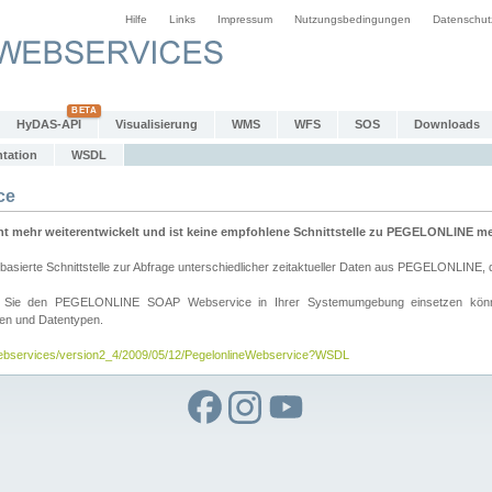
Hilfe
Links
Impressum
Nutzungsbedingungen
Datenschut
HyDAS-API
Visualisierung
WMS
WFS
SOS
Downloads
tation
WSDL
ce
mehr weiterentwickelt und ist keine empfohlene Schnittstelle zu PEGELONLINE meh
rte Schnittstelle zur Abfrage unterschiedlicher zeitaktueller Daten aus PEGELONLINE, die
wie Sie den PEGELONLINE SOAP Webservice in Ihrer Systemumgebung einsetzen kö
den und Datentypen.
/webservices/version2_4/2009/05/12/PegelonlineWebservice?WSDL