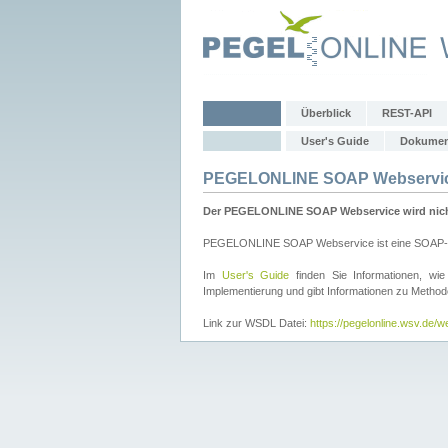
Überblick
REST-API
User's Guide
Dokumen
PEGELONLINE SOAP Webservi
Der PEGELONLINE SOAP Webservice wird nicht 
PEGELONLINE SOAP Webservice ist eine SOAP-basie
Im
User's Guide
finden Sie Informationen, 
Implementierung und gibt Informationen zu Metho
Link zur WSDL Datei:
https://pegelonline.wsv.de