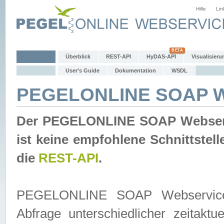
Hilfe
Lin
Überblick
REST-API
HyDAS-API
Visualisieru
User's Guide
Dokumentation
WSDL
PEGELONLINE SOAP W
Der PEGELONLINE SOAP Webservic
ist keine empfohlene Schnittste
die
REST-API
.
PEGELONLINE SOAP Webservice is
Abfrage unterschiedlicher zeitak