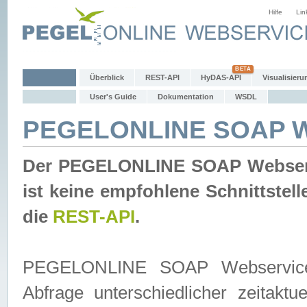
Hilfe
Lin
Überblick
REST-API
HyDAS-API
Visualisieru
User's Guide
Dokumentation
WSDL
PEGELONLINE SOAP W
Der PEGELONLINE SOAP Webservic
ist keine empfohlene Schnittste
die
REST-API
.
PEGELONLINE SOAP Webservice is
Abfrage unterschiedlicher zeitak