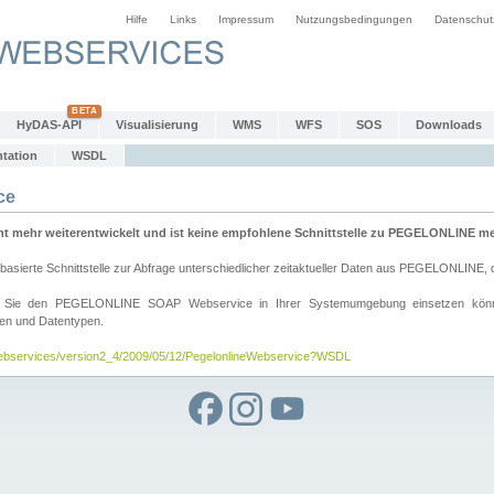
Hilfe
Links
Impressum
Nutzungsbedingungen
Datenschut
HyDAS-API
Visualisierung
WMS
WFS
SOS
Downloads
tation
WSDL
ce
mehr weiterentwickelt und ist keine empfohlene Schnittstelle zu PEGELONLINE meh
rte Schnittstelle zur Abfrage unterschiedlicher zeitaktueller Daten aus PEGELONLINE, die
wie Sie den PEGELONLINE SOAP Webservice in Ihrer Systemumgebung einsetzen kö
den und Datentypen.
/webservices/version2_4/2009/05/12/PegelonlineWebservice?WSDL