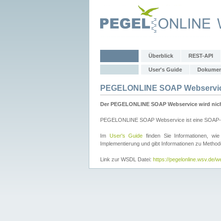
Überblick
REST-API
User's Guide
Dokumen
PEGELONLINE SOAP Webservi
Der PEGELONLINE SOAP Webservice wird nicht 
PEGELONLINE SOAP Webservice ist eine SOAP-basie
Im
User's Guide
finden Sie Informationen, 
Implementierung und gibt Informationen zu Metho
Link zur WSDL Datei:
https://pegelonline.wsv.de