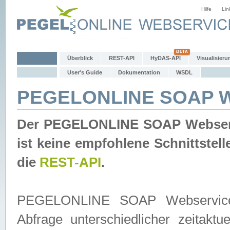
Hilfe
Lin
Überblick
REST-API
HyDAS-API
Visualisieru
User's Guide
Dokumentation
WSDL
PEGELONLINE SOAP W
Der PEGELONLINE SOAP Webservic
ist keine empfohlene Schnittste
die
REST-API
.
PEGELONLINE SOAP Webservice is
Abfrage unterschiedlicher zeitak