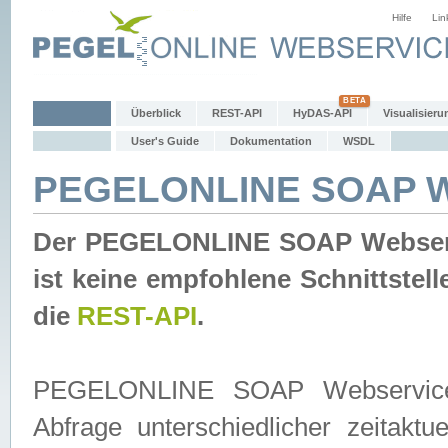
Hilfe
Lin
Überblick
REST-API
HyDAS-API
Visualisieru
User's Guide
Dokumentation
WSDL
PEGELONLINE SOAP W
Der PEGELONLINE SOAP Webservic
ist keine empfohlene Schnittste
die
REST-API
.
PEGELONLINE SOAP Webservice is
Abfrage unterschiedlicher zeitak