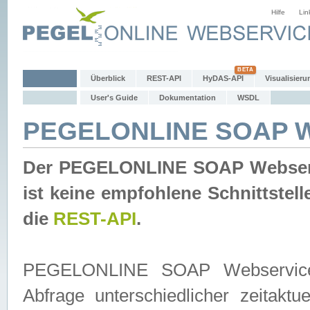
Hilfe
Lin
Überblick
REST-API
HyDAS-API
Visualisieru
User's Guide
Dokumentation
WSDL
PEGELONLINE SOAP W
Der PEGELONLINE SOAP Webservic
ist keine empfohlene Schnittste
die
REST-API
.
PEGELONLINE SOAP Webservice is
Abfrage unterschiedlicher zeitak