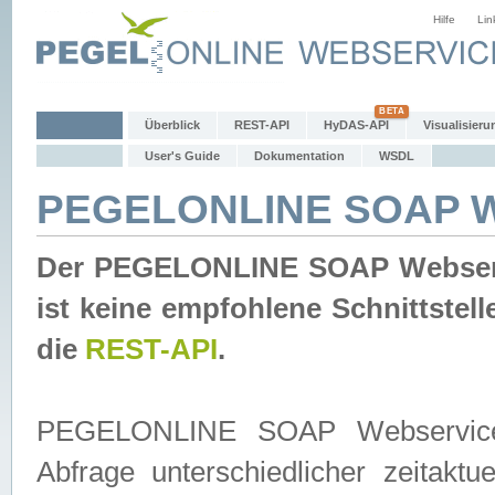
Hilfe
Lin
Überblick
REST-API
HyDAS-API
Visualisieru
User's Guide
Dokumentation
WSDL
PEGELONLINE SOAP W
Der PEGELONLINE SOAP Webservic
ist keine empfohlene Schnittste
die
REST-API
.
PEGELONLINE SOAP Webservice is
Abfrage unterschiedlicher zeitak