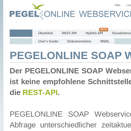
Hilfe
Lin
Überblick
REST-API
HyDAS-API
Visualisieru
User's Guide
Dokumentation
WSDL
PEGELONLINE SOAP W
Der PEGELONLINE SOAP Webservic
ist keine empfohlene Schnittste
die
REST-API
.
PEGELONLINE SOAP Webservice is
Abfrage unterschiedlicher zeitak