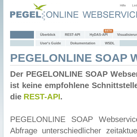
Hilfe
Lin
Überblick
REST-API
HyDAS-API
Visualisieru
User's Guide
Dokumentation
WSDL
PEGELONLINE SOAP W
Der PEGELONLINE SOAP Webservic
ist keine empfohlene Schnittste
die
REST-API
.
PEGELONLINE SOAP Webservice is
Abfrage unterschiedlicher zeitak