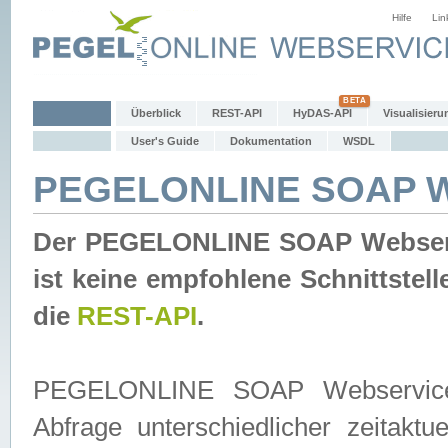
Hilfe
Lin
Überblick
REST-API
HyDAS-API
Visualisieru
User's Guide
Dokumentation
WSDL
PEGELONLINE SOAP W
Der PEGELONLINE SOAP Webservic
ist keine empfohlene Schnittste
die
REST-API
.
PEGELONLINE SOAP Webservice is
Abfrage unterschiedlicher zeitak