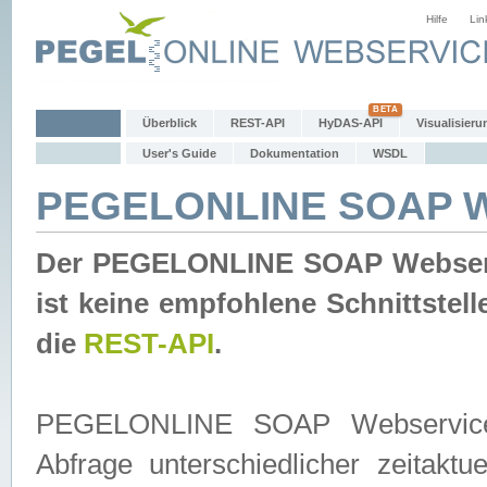
Hilfe
Lin
Überblick
REST-API
HyDAS-API
Visualisieru
User's Guide
Dokumentation
WSDL
PEGELONLINE SOAP W
Der PEGELONLINE SOAP Webservic
ist keine empfohlene Schnittste
die
REST-API
.
PEGELONLINE SOAP Webservice is
Abfrage unterschiedlicher zeitak