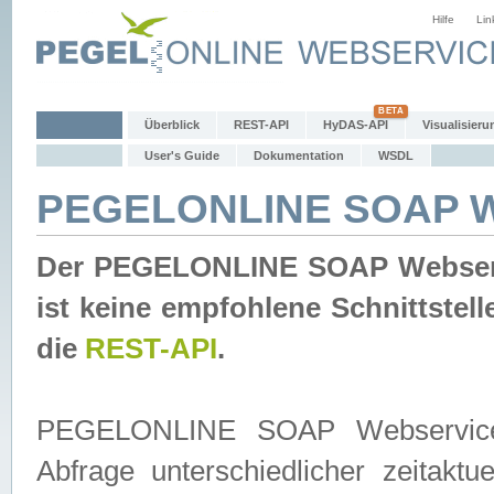
Hilfe
Lin
Überblick
REST-API
HyDAS-API
Visualisieru
User's Guide
Dokumentation
WSDL
PEGELONLINE SOAP W
Der PEGELONLINE SOAP Webservic
ist keine empfohlene Schnittste
die
REST-API
.
PEGELONLINE SOAP Webservice is
Abfrage unterschiedlicher zeitak