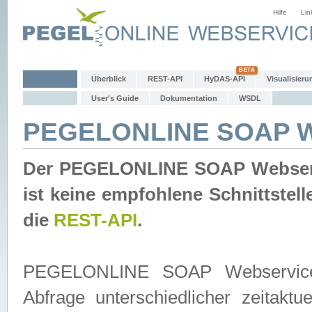
Hilfe
Lin
Überblick
REST-API
HyDAS-API
Visualisieru
User's Guide
Dokumentation
WSDL
PEGELONLINE SOAP W
Der PEGELONLINE SOAP Webservic
ist keine empfohlene Schnittste
die
REST-API
.
PEGELONLINE SOAP Webservice is
Abfrage unterschiedlicher zeitak