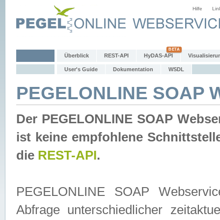
Hilfe
Lin
Überblick
REST-API
HyDAS-API
Visualisieru
User's Guide
Dokumentation
WSDL
PEGELONLINE SOAP W
Der PEGELONLINE SOAP Webservic
ist keine empfohlene Schnittste
die
REST-API
.
PEGELONLINE SOAP Webservice is
Abfrage unterschiedlicher zeitak