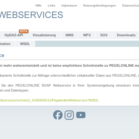
Hilfe
Links
Impressum
Nutzungsbedingungen
Datenschut
HyDAS-API
Visualisierung
WMS
WFS
SOS
Downloads
tation
WSDL
ce
mehr weiterentwickelt und ist keine empfohlene Schnittstelle zu PEGELONLINE meh
rte Schnittstelle zur Abfrage unterschiedlicher zeitaktueller Daten aus PEGELONLINE, die
wie Sie den PEGELONLINE SOAP Webservice in Ihrer Systemumgebung einsetzen kö
den und Datentypen.
/webservices/version2_4/2009/05/12/PegelonlineWebservice?WSDL