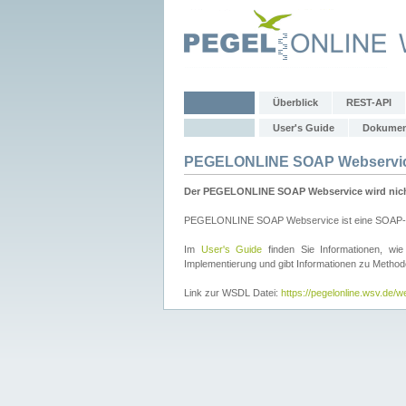
Überblick
REST-API
User's Guide
Dokumen
PEGELONLINE SOAP Webservi
Der PEGELONLINE SOAP Webservice wird nicht 
PEGELONLINE SOAP Webservice ist eine SOAP-basie
Im
User's Guide
finden Sie Informationen, 
Implementierung und gibt Informationen zu Metho
Link zur WSDL Datei:
https://pegelonline.wsv.de