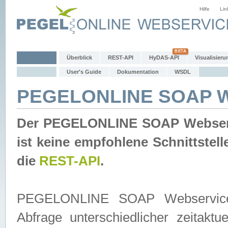
Hilfe
Lin
Überblick
REST-API
HyDAS-API
Visualisieru
User's Guide
Dokumentation
WSDL
PEGELONLINE SOAP W
Der PEGELONLINE SOAP Webservic
ist keine empfohlene Schnittste
die
REST-API
.
PEGELONLINE SOAP Webservice is
Abfrage unterschiedlicher zeitak