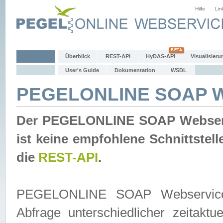
Hilfe
Lin
Überblick
REST-API
HyDAS-API
Visualisieru
User's Guide
Dokumentation
WSDL
PEGELONLINE SOAP W
Der PEGELONLINE SOAP Webservic
ist keine empfohlene Schnittste
die
REST-API
.
PEGELONLINE SOAP Webservice is
Abfrage unterschiedlicher zeitak