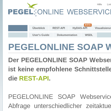
Hilfe
Lin
Überblick
REST-API
HyDAS-API
Visualisieru
User's Guide
Dokumentation
WSDL
PEGELONLINE SOAP W
Der PEGELONLINE SOAP Webservic
ist keine empfohlene Schnittste
die
REST-API
.
PEGELONLINE SOAP Webservice is
Abfrage unterschiedlicher zeitak