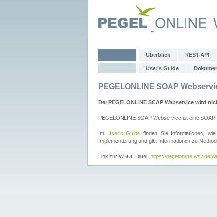
Überblick
REST-API
User's Guide
Dokumen
PEGELONLINE SOAP Webservi
Der PEGELONLINE SOAP Webservice wird nicht 
PEGELONLINE SOAP Webservice ist eine SOAP-basie
Im
User's Guide
finden Sie Informationen, 
Implementierung und gibt Informationen zu Metho
Link zur WSDL Datei:
https://pegelonline.wsv.de