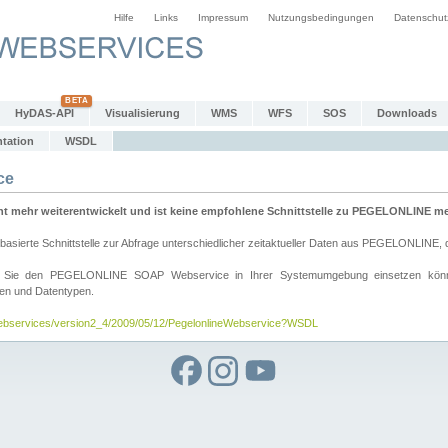
Hilfe
Links
Impressum
Nutzungsbedingungen
Datenschut
HyDAS-API
Visualisierung
WMS
WFS
SOS
Downloads
tation
WSDL
ce
mehr weiterentwickelt und ist keine empfohlene Schnittstelle zu PEGELONLINE meh
rte Schnittstelle zur Abfrage unterschiedlicher zeitaktueller Daten aus PEGELONLINE, die
wie Sie den PEGELONLINE SOAP Webservice in Ihrer Systemumgebung einsetzen kö
den und Datentypen.
/webservices/version2_4/2009/05/12/PegelonlineWebservice?WSDL