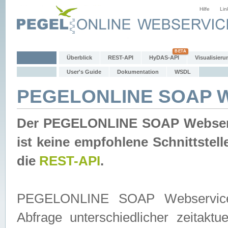
Hilfe
Lin
Überblick
REST-API
HyDAS-API
Visualisieru
User's Guide
Dokumentation
WSDL
PEGELONLINE SOAP W
Der PEGELONLINE SOAP Webservic
ist keine empfohlene Schnittste
die
REST-API
.
PEGELONLINE SOAP Webservice is
Abfrage unterschiedlicher zeitak