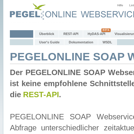
Hilfe
Lin
Überblick
REST-API
HyDAS-API
Visualisieru
User's Guide
Dokumentation
WSDL
PEGELONLINE SOAP W
Der PEGELONLINE SOAP Webservic
ist keine empfohlene Schnittste
die
REST-API
.
PEGELONLINE SOAP Webservice is
Abfrage unterschiedlicher zeitak