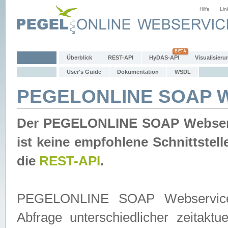
Hilfe
Lin
Überblick
REST-API
HyDAS-API
Visualisieru
User's Guide
Dokumentation
WSDL
PEGELONLINE SOAP W
Der PEGELONLINE SOAP Webservic
ist keine empfohlene Schnittste
die
REST-API
.
PEGELONLINE SOAP Webservice is
Abfrage unterschiedlicher zeitak