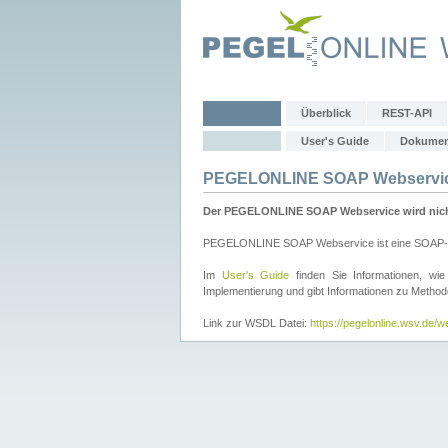
Überblick
REST-API
User's Guide
Dokumen
PEGELONLINE SOAP Webservi
Der PEGELONLINE SOAP Webservice wird nicht 
PEGELONLINE SOAP Webservice ist eine SOAP-basie
Im
User's Guide
finden Sie Informationen, 
Implementierung und gibt Informationen zu Metho
Link zur WSDL Datei:
https://pegelonline.wsv.de