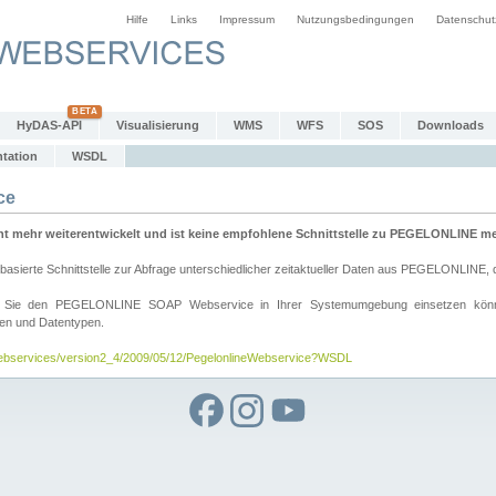
Hilfe
Links
Impressum
Nutzungsbedingungen
Datenschut
HyDAS-API
Visualisierung
WMS
WFS
SOS
Downloads
tation
WSDL
ce
mehr weiterentwickelt und ist keine empfohlene Schnittstelle zu PEGELONLINE meh
rte Schnittstelle zur Abfrage unterschiedlicher zeitaktueller Daten aus PEGELONLINE, die
wie Sie den PEGELONLINE SOAP Webservice in Ihrer Systemumgebung einsetzen kö
den und Datentypen.
/webservices/version2_4/2009/05/12/PegelonlineWebservice?WSDL