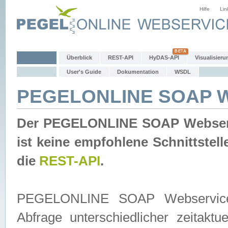
Hilfe
Lin
Überblick
REST-API
HyDAS-API
Visualisieru
User's Guide
Dokumentation
WSDL
PEGELONLINE SOAP W
Der PEGELONLINE SOAP Webservic
ist keine empfohlene Schnittste
die
REST-API
.
PEGELONLINE SOAP Webservice is
Abfrage unterschiedlicher zeitak