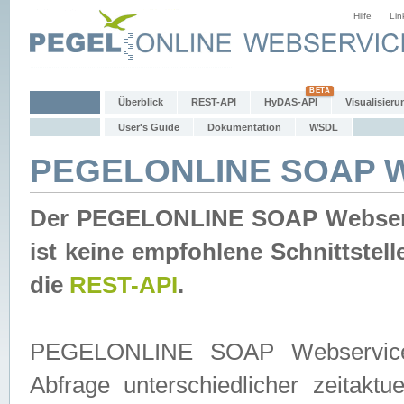
Hilfe
Lin
Überblick
REST-API
HyDAS-API
Visualisieru
User's Guide
Dokumentation
WSDL
PEGELONLINE SOAP W
Der PEGELONLINE SOAP Webservic
ist keine empfohlene Schnittste
die
REST-API
.
PEGELONLINE SOAP Webservice is
Abfrage unterschiedlicher zeitak