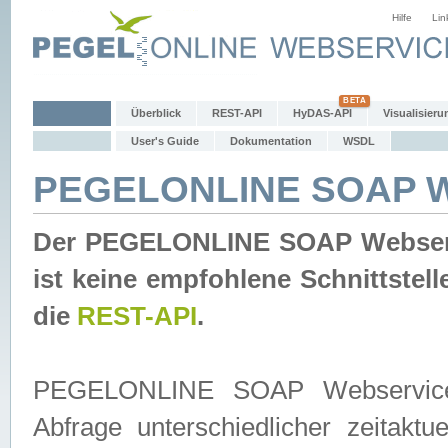
Hilfe
Lin
Überblick
REST-API
HyDAS-API
Visualisieru
User's Guide
Dokumentation
WSDL
PEGELONLINE SOAP W
Der PEGELONLINE SOAP Webservic
ist keine empfohlene Schnittste
die
REST-API
.
PEGELONLINE SOAP Webservice is
Abfrage unterschiedlicher zeitak