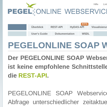
Hilfe
Lin
Überblick
REST-API
HyDAS-API
Visualisieru
User's Guide
Dokumentation
WSDL
PEGELONLINE SOAP W
Der PEGELONLINE SOAP Webservic
ist keine empfohlene Schnittste
die
REST-API
.
PEGELONLINE SOAP Webservice is
Abfrage unterschiedlicher zeitak