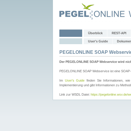
Überblick
REST-API
User's Guide
Dokumen
PEGELONLINE SOAP Webservi
Der PEGELONLINE SOAP Webservice wird nicht 
PEGELONLINE SOAP Webservice ist eine SOAP-basie
Im
User's Guide
finden Sie Informationen, 
Implementierung und gibt Informationen zu Metho
Link zur WSDL Datei:
https://pegelonline.wsv.de