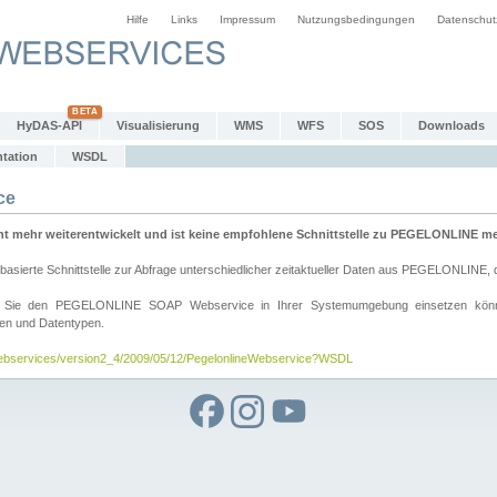
Hilfe
Links
Impressum
Nutzungsbedingungen
Datenschut
HyDAS-API
Visualisierung
WMS
WFS
SOS
Downloads
tation
WSDL
ce
mehr weiterentwickelt und ist keine empfohlene Schnittstelle zu PEGELONLINE meh
rte Schnittstelle zur Abfrage unterschiedlicher zeitaktueller Daten aus PEGELONLINE, die
wie Sie den PEGELONLINE SOAP Webservice in Ihrer Systemumgebung einsetzen kö
den und Datentypen.
/webservices/version2_4/2009/05/12/PegelonlineWebservice?WSDL