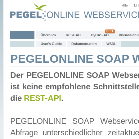
Hilfe
Lin
Überblick
REST-API
HyDAS-API
Visualisieru
User's Guide
Dokumentation
WSDL
PEGELONLINE SOAP W
Der PEGELONLINE SOAP Webservic
ist keine empfohlene Schnittste
die
REST-API
.
PEGELONLINE SOAP Webservice is
Abfrage unterschiedlicher zeitak