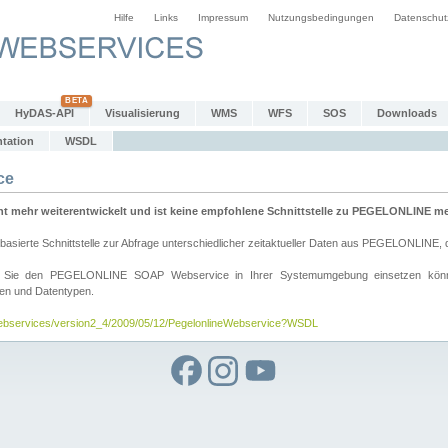
Hilfe
Links
Impressum
Nutzungsbedingungen
Datenschut
HyDAS-API
Visualisierung
WMS
WFS
SOS
Downloads
tation
WSDL
ce
mehr weiterentwickelt und ist keine empfohlene Schnittstelle zu PEGELONLINE meh
rte Schnittstelle zur Abfrage unterschiedlicher zeitaktueller Daten aus PEGELONLINE, die
wie Sie den PEGELONLINE SOAP Webservice in Ihrer Systemumgebung einsetzen kö
den und Datentypen.
/webservices/version2_4/2009/05/12/PegelonlineWebservice?WSDL