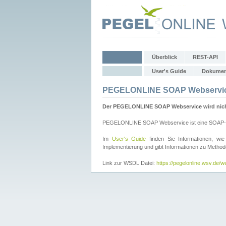
Überblick
REST-API
User's Guide
Dokumen
PEGELONLINE SOAP Webservi
Der PEGELONLINE SOAP Webservice wird nicht 
PEGELONLINE SOAP Webservice ist eine SOAP-basie
Im
User's Guide
finden Sie Informationen, 
Implementierung und gibt Informationen zu Metho
Link zur WSDL Datei:
https://pegelonline.wsv.de