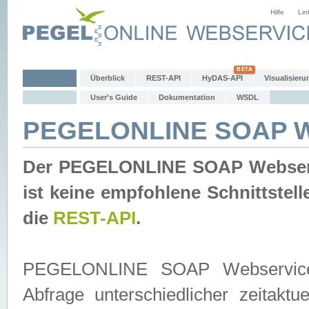
Hilfe
Lin
Überblick
REST-API
HyDAS-API
Visualisieru
User's Guide
Dokumentation
WSDL
PEGELONLINE SOAP W
Der PEGELONLINE SOAP Webservic
ist keine empfohlene Schnittste
die
REST-API
.
PEGELONLINE SOAP Webservice is
Abfrage unterschiedlicher zeitak