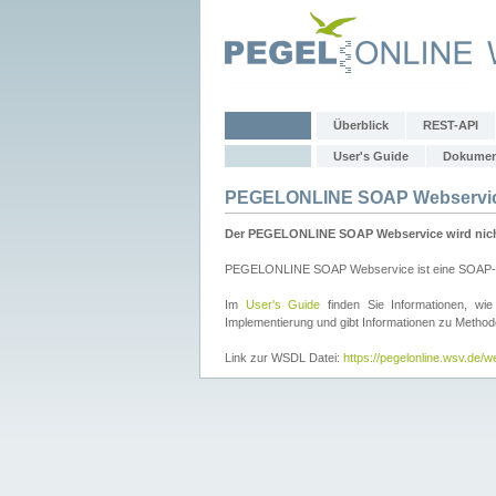
Überblick
REST-API
User's Guide
Dokumen
PEGELONLINE SOAP Webservi
Der PEGELONLINE SOAP Webservice wird nicht 
PEGELONLINE SOAP Webservice ist eine SOAP-basie
Im
User's Guide
finden Sie Informationen, 
Implementierung und gibt Informationen zu Metho
Link zur WSDL Datei:
https://pegelonline.wsv.de