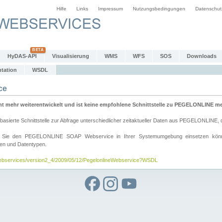
Hilfe
Links
Impressum
Nutzungsbedingungen
Datenschut
HyDAS-API
Visualisierung
WMS
WFS
SOS
Downloads
tation
WSDL
ce
mehr weiterentwickelt und ist keine empfohlene Schnittstelle zu PEGELONLINE meh
rte Schnittstelle zur Abfrage unterschiedlicher zeitaktueller Daten aus PEGELONLINE, die
wie Sie den PEGELONLINE SOAP Webservice in Ihrer Systemumgebung einsetzen kö
den und Datentypen.
/webservices/version2_4/2009/05/12/PegelonlineWebservice?WSDL