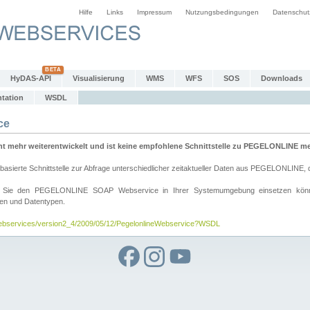
Hilfe
Links
Impressum
Nutzungsbedingungen
Datenschut
HyDAS-API
Visualisierung
WMS
WFS
SOS
Downloads
tation
WSDL
ce
mehr weiterentwickelt und ist keine empfohlene Schnittstelle zu PEGELONLINE meh
rte Schnittstelle zur Abfrage unterschiedlicher zeitaktueller Daten aus PEGELONLINE, die
wie Sie den PEGELONLINE SOAP Webservice in Ihrer Systemumgebung einsetzen kö
den und Datentypen.
/webservices/version2_4/2009/05/12/PegelonlineWebservice?WSDL