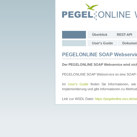
Überblick
REST-API
User's Guide
Dokumen
PEGELONLINE SOAP Webservi
Der PEGELONLINE SOAP Webservice wird nicht 
PEGELONLINE SOAP Webservice ist eine SOAP-basie
Im
User's Guide
finden Sie Informationen, 
Implementierung und gibt Informationen zu Metho
Link zur WSDL Datei:
https://pegelonline.wsv.de