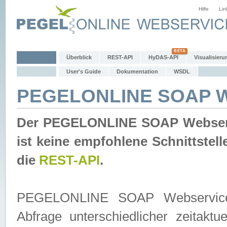
Hilfe
Lin
Überblick
REST-API
HyDAS-API
Visualisieru
User's Guide
Dokumentation
WSDL
PEGELONLINE SOAP W
Der PEGELONLINE SOAP Webservic
ist keine empfohlene Schnittste
die
REST-API
.
PEGELONLINE SOAP Webservice is
Abfrage unterschiedlicher zeitak