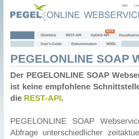
Hilfe
Lin
Überblick
REST-API
HyDAS-API
Visualisieru
User's Guide
Dokumentation
WSDL
PEGELONLINE SOAP W
Der PEGELONLINE SOAP Webservic
ist keine empfohlene Schnittste
die
REST-API
.
PEGELONLINE SOAP Webservice is
Abfrage unterschiedlicher zeitak