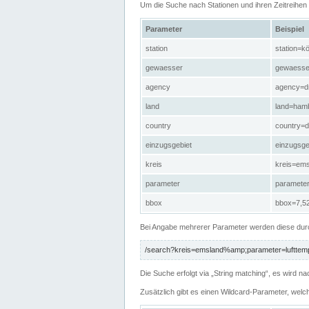
Um die Suche nach Stationen und ihren Zeitreihe
Parameter
Beispiel
station
station=kö
gewaesser
gewaesse
agency
agency=d
land
land=ham
country
country=d
einzugsgebiet
einzugsg
kreis
kreis=em
parameter
paramete
bbox
bbox=7,52
Bei Angabe mehrerer Parameter werden diese durc
/search?kreis=emsland%amp;parameter=lufttemp
Die Suche erfolgt via „String matching“, es wird
Zusätzlich gibt es einen Wildcard-Parameter, welc