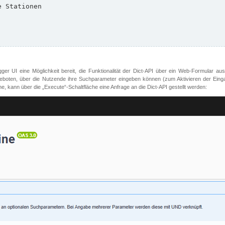
er UI eine Möglichkeit bereit, die Funktionalität der Dict-API über ein Web-Formular aus
oten, über die Nutzende ihre Suchparameter eingeben können (zum Aktivieren der Eingabefe
, kann über die „Execute“-Schaltfläche eine Anfrage an die Dict-API gestellt werden: