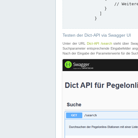
                    // Weitere Stationen

                }

              ]

            }

Testen der Dict-API via Swagger UI
Unter der URL
Dict-API /search
steht über Swagg
Suchparameter entsprechende Eingabefelder angeb
Nach der Eingabe der Parameterwerte für die Suche