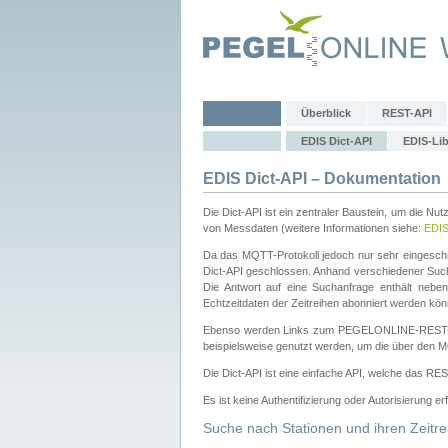
Überblick
REST-API
EDIS Dict-API
EDIS-Lib
EDIS Dict-API – Dokumentation
Die Dict-API ist ein zentraler Baustein, um die Nu
von Messdaten (weitere Informationen siehe:
EDI
Da das MQTT-Protokoll jedoch nur sehr eingeschr
Dict-API geschlossen. Anhand verschiedener Su
Die Antwort auf eine Suchanfrage enthält nebe
Echtzeitdaten der Zeitreihen abonniert werden kön
Ebenso werden Links zum PEGELONLINE-REST-
beispielsweise genutzt werden, um die über den M
Die Dict-API ist eine einfache API, welche das RE
Es ist keine Authentifizierung oder Autorisierung er
Suche nach Stationen und ihren Zeitre