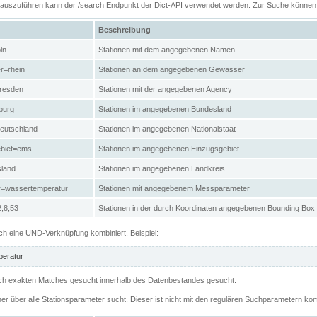
n auszuführen kann der /search Endpunkt der Dict-API verwendet werden. Zur Suche könne
Beschreibung
ln
Stationen mit dem angegebenen Namen
r=rhein
Stationen an dem angegebenen Gewässer
resden
Stationen mit der angegebenen Agency
burg
Stationen im angegebenen Bundesland
eutschland
Stationen im angegebenen Nationalstaat
ebiet=ems
Stationen im angegebenen Einzugsgebiet
sland
Stationen im angegebenen Landkreis
r=wassertemperatur
Stationen mit angegebenem Messparameter
,8,53
Stationen in der durch Koordinaten angegebenen Bounding Box
h eine UND-Verknüpfung kombiniert. Beispiel:
eratur
 nach exakten Matches gesucht innerhalb des Datenbestandes gesucht.
her über alle Stationsparameter sucht. Dieser ist nicht mit den regulären Suchparametern kom