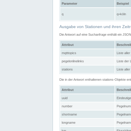
Parameter
Beispiel
q
q=köln
Ausgabe von Stationen und ihren Zeit
Die Antwort auf eine Suchanfrage enthält ein JSO
Attribut
Beschre
mqtttopics
Liste all
pegelonlinelinks
Liste der
stations
Liste alle
Die in der Antwort enthaltenen stations-Objekte 
Attribut
Beschre
uuid
Eindeutig
number
Pegelnum
shortname
Pegelname
longname
Pegelname
km
Flusskilo