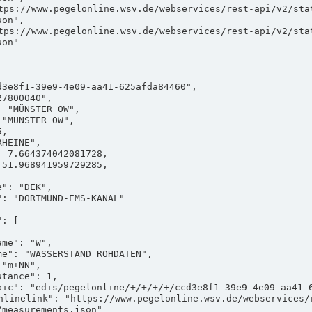
on",

on"

measurements.json"
