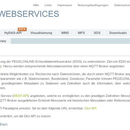
Hilfe
Links
Impressum
Nutzungsbedingungen
Datenschut
HyDAS-API
Visualisierung
WMS
WFS
SOS
Downloads
rary
tzung der PEGELONLINE-Echtzeitdateninfrastruktur (EDIS) zu unterstützen. Ziel von EDIS ist 
S
). Hierzu werden entsprechende Messdatenströme über einen MQTT-Broker angeboten.
änkte Möglichkeiten zur Recherche nach Datenströmen, die durch einen MQTT-Broker ange
chparameter wie z.B. Stationsnamen, Bundesland, Gewässer, Parameter können PEGELONL
n grundlegenden Metadaten zu Stationen und Zeitreihen auch die Information, über wel
nen.
Service (
REST-API
) angeboten, welche es ermöglichen zu den jeweiligen Zeitreihen Mess
QTT-Broker ausgelieferten Echtzeit-Messwerte mit historischen Messdaten oder Referenzwer
ST-Paradigma umsetzt. Sie ist über folgende URL erreichbar:
Dict-API
forderlich, um die Dict-API zu nutzen.
ihen