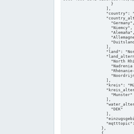
                    }

                  ],

                  "country": "Deutschland",

                  "country_alternatives": [

                    "Germany",

                    "Niemcy",

                    "Alemaña",

                    "Allemagne",

                    "Duitsland"

                  ],

                  "land": "Nordrhein-Westfalen",

                  "land_alternatives": [

                    "North Rhine-Westphalia",

                    "Nadrenia Północna-Westfalia",

                    "Rhénanie-du-Nord-Westphalie",

                    "Noordrijn-Westfalen"

                  ],

                  "kreis": "Münster",

                  "kreis_alternatives": [

                    "Munster"

                  ],

                  "water_alternatives": [

                    "DEK"

                  ],

                  "einzugsgebiet": "Ems",

                  "mqtttopic": "edis/pegelonline/+/+/+/+/ccd3e8f1-39e9-4e09-aa41-625afda84460/+"

                },

                {
