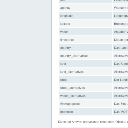
agency
Wasserstr
longitude
Längengra
latitude
Breitengr
water
Angaben 
timeseries
Die an der
country
Das Land, 
country_alternatives
Alternativ
land
Das Bundes
land_alternatives
Alternativ
kreis
Der Landkr
kreis_alternatives
Alternativ
water_alternatives
Alternati
Einzugsgebiet
Das Einzug
mqtttopic
Das MQTT-
Die in der Antwort enthaltenen timeseries-Objekt