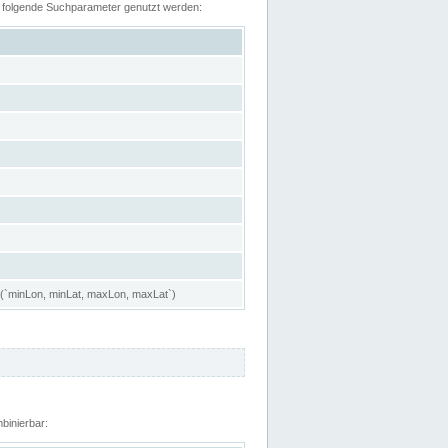
n folgende Suchparameter genutzt werden:
 (`minLon, minLat, maxLon, maxLat`)
binierbar: