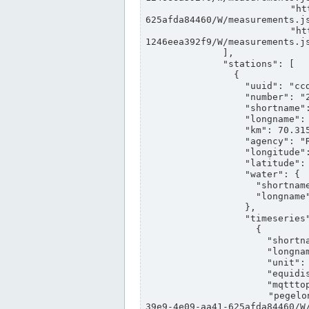
                "https://www.pegelonline.wsv.de/webservices/rest-api/v2/stations/ccd3e8f1-39e9-4e09-aa41-
625afda84460/W/measurements.js
                "https://www.pegelonline.wsv.de/webservices/rest-api/v2/stations/ed260406-bdd6-42ef-bf2a-
1246eea392f9/W/measurements.js
              ],

              "stations": [

                {

                  "uuid": "ccd3e8f1-39e9-4e09-aa41-625afda84460",

                  "number": "27800040",

                  "shortname": "MÜNSTER OW",

                  "longname": "MÜNSTER OW",

                  "km": 70.315,

                  "agency": "RHEINE",

                  "longitude": 7.664374042081728,

                  "latitude": 51.968941959729285,

                  "water": {

                    "shortname": "DEK",

                    "longname": "DORTMUND-EMS-KANAL"

                  },

                  "timeseries": [

                    {

                      "shortname": "W",

                      "longname": "WASSERSTAND ROHDATEN",

                      "unit": "m+NN",

                      "equidistance": 1,

                      "mqtttopic": "edis/pegelonline/+/+/+/+/ccd3e8f1-39e9-4e09-aa41-625afda84460/W",

                      "pegelonlinelink": "https://www.pegelonline.wsv.de/webservices/rest-api/v2/stations/ccd3e8f1-
39e9-4e09-aa41-625afda84460/W/