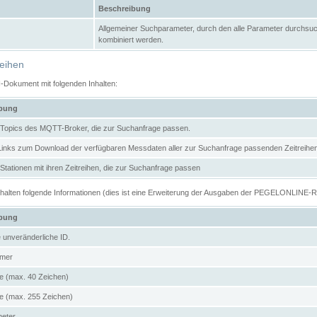
Beschreibung
Allgemeiner Suchparameter, durch den alle Parameter durchsuc
kombiniert werden.
reihen
N-Dokument mit folgenden Inhalten:
ibung
er Topics des MQTT-Broker, die zur Suchanfrage passen.
 Links zum Download der verfügbaren Messdaten aller zur Suchanfrage passenden Zeitrei
r Stationen mit ihren Zeitreihen, die zur Suchanfrage passen
enthalten folgende Informationen (dies ist eine Erweiterung der Ausgaben der PEGELONLINE-
ibung
e unveränderliche ID.
mer
 (max. 40 Zeichen)
 (max. 255 Zeichen)
meter