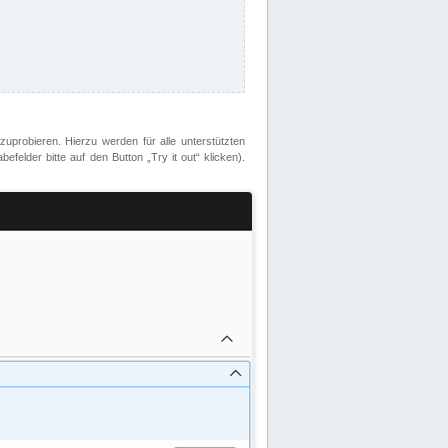
zuprobieren. Hierzu werden für alle unterstützten
lder bitte auf den Button „Try it out“ klicken).