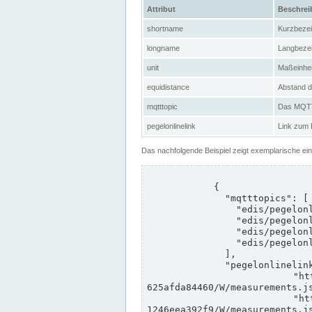
Attribut
Beschre
shortname
Kurzbeze
longname
Langbeze
unit
Maßeinhei
equidistance
Abstand d
mqtttopic
Das MQTT-
pegelonlinelink
Link zum
Das nachfolgende Beispiel zeigt exemplarische ei
            {

              "mqtttopics": [

                "edis/pegelonline/+/+/+/+/ccd3e8f1-39e9-4e09-aa41-625afda84460/+",

                "edis/pegelonline/+/+/+/+/ed260406-bdd6-42ef-bf2a-1246eea392f9/+",

                "edis/pegelonline/+/+/+/+/ccd3e8f1-39e9-4e09-aa41-625afda84460/+",

                "edis/pegelonline/+/+/+/+/ed260406-bdd6-42ef-bf2a-1246eea392f9/+"

              ],

              "pegelonlinelinks": [

                "https://www.pegelonline.wsv.de/webservices/rest-api/v2/stations/ccd3e8f1-39e9-4e09-aa41-
625afda84460/W/measurements.js
                "https://www.pegelonline.wsv.de/webservices/rest-api/v2/stations/ed260406-bdd6-42ef-bf2a-
1246eea392f9/W/measurements.js