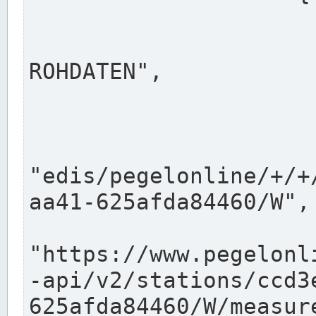
                      "shortname": "W"
                      "longname": "WASSER
ROHDATEN",

                      "unit": "m+NN",
                      "equidistance": 1
                    
"edis/pegelonline/+/+
aa41-625afda84460/W",

                      "pegel
"https://www.pegelonl
-api/v2/stations/ccd3
625afda84460/W/measure