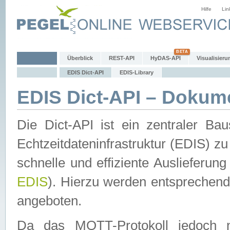
Hilfe
Lin
Überblick
REST-API
HyDAS-API
Visualisieru
EDIS Dict-API
EDIS-Library
EDIS Dict-API – Dokum
Die Dict-API ist ein zentraler 
Echtzeitdateninfrastruktur (EDIS) zu
schnelle und effiziente Auslieferun
EDIS
). Hierzu werden entspreche
angeboten.
Da das MQTT-Protokoll jedoch n