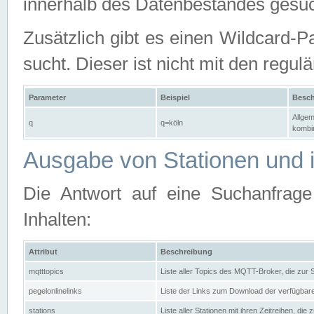
innerhalb des Datenbestandes gesuc
Zusätzlich gibt es einen Wildcard-P
sucht. Dieser ist nicht mit den reg
Parameter
Beispiel
Besch
Allgem
q
q=köln
kombin
Ausgabe von Stationen und i
Die Antwort auf eine Suchanfrag
Inhalten:
Attribut
Beschreibung
mqtttopics
Liste aller Topics des MQTT-Broker, die zur
pegelonlinelinks
Liste der Links zum Download der verfügba
stations
Liste aller Stationen mit ihren Zeitreihen, di