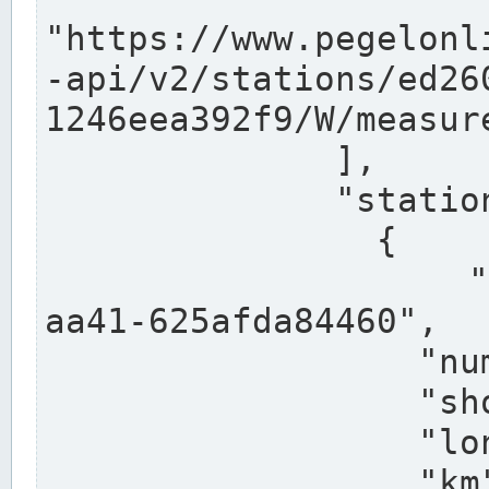
"https://www.pegelonl
-api/v2/stations/ed26
1246eea392f9/W/measure
              ],

              "stations": [

                {

                  "uuid": "ccd3e8f1-39e9-4e09-
aa41-625afda84460",

                  "number": "27800040",

                  "shortname": "MÜNSTER OW",

                  "longname": "MÜNSTER OW",

                  "km": 70.315,
