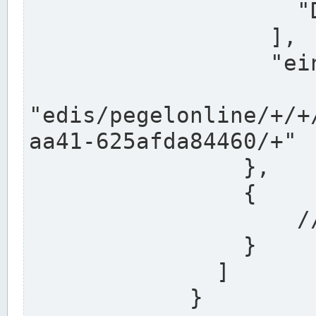
                    "DEK"

                  ],

                  "einzugsgebiet": "Ems",

                  
"edis/pegelonline/+/+
aa41-625afda84460/+"

                },

                {

                    // Weitere Stationen

                }

              ]

            }
