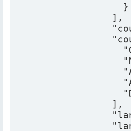
                    }

                  ],

                  "country": "Deutschland",

                  "country_alternatives": [

                    "Germany",

                    "Niemcy",

                    "Alemaña",

                    "Allemagne",

                    "Duitsland"

                  ],

                  "land": "Nordrhein-Westfalen",

                  "land_alternatives": [
