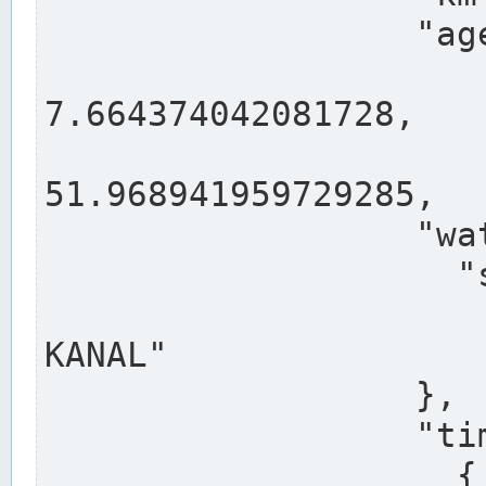
                  "agency": "RHEINE",

                  
7.664374042081728,

                 
51.968941959729285,

                  "water": {

                    "shortname": "DEK",

                    "longname": "DORTMUND-E
KANAL"

                  },

                  "timeseries": [

                    {
