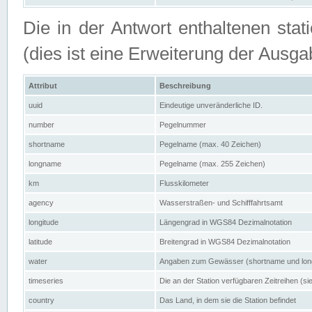
Die in der Antwort enthaltenen stat
(dies ist eine Erweiterung der Au
Attribut
Beschreibung
uuid
Eindeutige unveränderliche ID.
number
Pegelnummer
shortname
Pegelname (max. 40 Zeichen)
longname
Pegelname (max. 255 Zeichen)
km
Flusskilometer
agency
Wasserstraßen- und Schifffahrtsamt
longitude
Längengrad in WGS84 Dezimalnotation
latitude
Breitengrad in WGS84 Dezimalnotation
water
Angaben zum Gewässer (shortname und lo
timeseries
Die an der Station verfügbaren Zeitreihen (si
country
Das Land, in dem sie die Station befindet