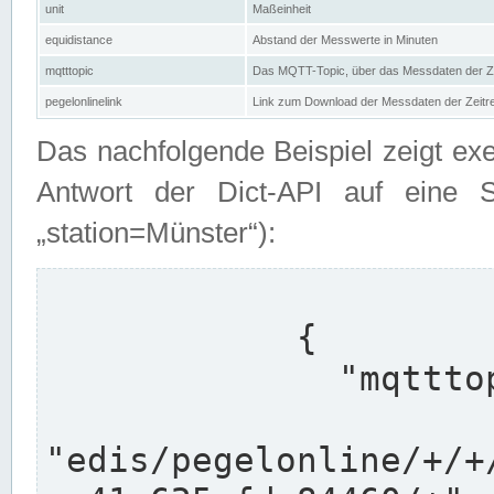
unit
Maßeinheit
equidistance
Abstand der Messwerte in Minuten
mqtttopic
Das MQTT-Topic, über das Messdaten der Ze
pegelonlinelink
Link zum Download der Messdaten der Zeit
Das nachfolgende Beispiel zeigt ex
Antwort der Dict-API auf eine 
„station=Münster“):
            {

              "mqtttopics": [

"edis/pegelonline/+/+