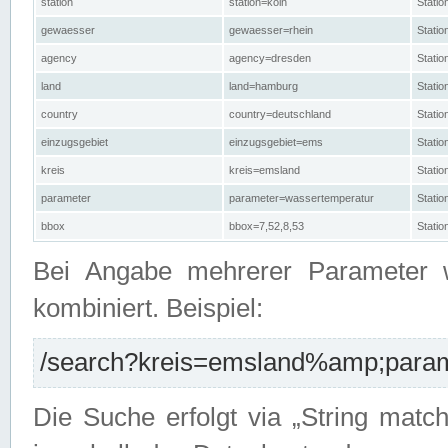
station
station=köln
Stati
gewaesser
gewaesser=rhein
Stati
agency
agency=dresden
Stati
land
land=hamburg
Stati
country
country=deutschland
Statio
einzugsgebiet
einzugsgebiet=ems
Stati
kreis
kreis=emsland
Stati
parameter
parameter=wassertemperatur
Stati
bbox
bbox=7,52,8,53
Statio
Bei Angabe mehrerer Parameter 
kombiniert. Beispiel:
/search?kreis=emsland%amp;parame
Die Suche erfolgt via „String matc