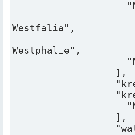
                    "North Rhine-Westphalia",

                    "Nadreni
Westfalia",

                    "Rhéna
Westphalie",

                    "Noordrijn-Westfalen"

                  ],

                  "kreis": "Münster",

                  "kreis_alternatives": [

                    "Munster"

                  ],

                  "water_alternatives": [
