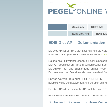
Überblick
REST-API
EDIS Dict-API
EDIS-Lib
EDIS Dict-API – Dokumentation
Die Dict-API ist ein zentraler Baustein, um die Nu
von Messdaten (weitere Informationen siehe:
EDI
Da das MQTT-Protokoll jedoch nur sehr eingeschr
Dict-API geschlossen. Anhand verschiedener Su
Die Antwort auf eine Suchanfrage enthält nebe
Echtzeitdaten der Zeitreihen abonniert werden kön
Ebenso werden Links zum PEGELONLINE-REST-
beispielsweise genutzt werden, um die über den M
Die Dict-API ist eine einfache API, welche das RE
Es ist keine Authentifizierung oder Autorisierung er
Suche nach Stationen und ihren Zeitre