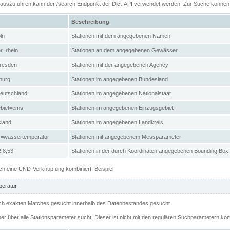
n auszuführen kann der /search Endpunkt der Dict-API verwendet werden. Zur Suche könne
Beschreibung
ln
Stationen mit dem angegebenen Namen
r=rhein
Stationen an dem angegebenen Gewässer
resden
Stationen mit der angegebenen Agency
burg
Stationen im angegebenen Bundesland
eutschland
Stationen im angegebenen Nationalstaat
ebiet=ems
Stationen im angegebenen Einzugsgebiet
sland
Stationen im angegebenen Landkreis
r=wassertemperatur
Stationen mit angegebenem Messparameter
,8,53
Stationen in der durch Koordinaten angegebenen Bounding Box
h eine UND-Verknüpfung kombiniert. Beispiel:
eratur
 nach exakten Matches gesucht innerhalb des Datenbestandes gesucht.
her über alle Stationsparameter sucht. Dieser ist nicht mit den regulären Suchparametern kom