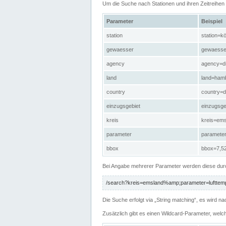
Um die Suche nach Stationen und ihren Zeitreihe
Parameter
Beispiel
station
station=kö
gewaesser
gewaesse
agency
agency=d
land
land=ham
country
country=d
einzugsgebiet
einzugsg
kreis
kreis=em
parameter
paramete
bbox
bbox=7,52
Bei Angabe mehrerer Parameter werden diese durc
/search?kreis=emsland%amp;parameter=lufttemp
Die Suche erfolgt via „String matching“, es wird
Zusätzlich gibt es einen Wildcard-Parameter, welc