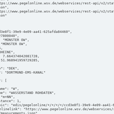
on",

on"

measurements.json"
