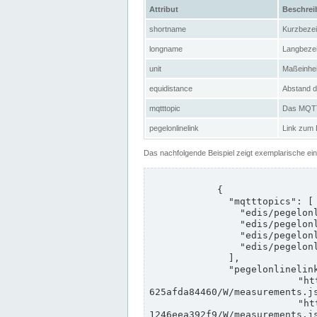
Attribut
Beschre
shortname
Kurzbeze
longname
Langbeze
unit
Maßeinhei
equidistance
Abstand d
mqtttopic
Das MQTT-
pegelonlinelink
Link zum
Das nachfolgende Beispiel zeigt exemplarische ei
            {

              "mqtttopics": [

                "edis/pegelonline/+/+/+/+/ccd3e8f1-39e9-4e09-aa41-625afda84460/+",

                "edis/pegelonline/+/+/+/+/ed260406-bdd6-42ef-bf2a-1246eea392f9/+",

                "edis/pegelonline/+/+/+/+/ccd3e8f1-39e9-4e09-aa41-625afda84460/+",

                "edis/pegelonline/+/+/+/+/ed260406-bdd6-42ef-bf2a-1246eea392f9/+"

              ],

              "pegelonlinelinks": [

                "https://www.pegelonline.wsv.de/webservices/rest-api/v2/stations/ccd3e8f1-39e9-4e09-aa41-
625afda84460/W/measurements.js
                "https://www.pegelonline.wsv.de/webservices/rest-api/v2/stations/ed260406-bdd6-42ef-bf2a-
1246eea392f9/W/measurements.js