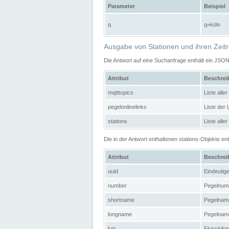
Parameter
Beispiel
q
q=köln
Ausgabe von Stationen und ihren Zeit
Die Antwort auf eine Suchanfrage enthält ein JSO
Attribut
Beschre
mqtttopics
Liste all
pegelonlinelinks
Liste der
stations
Liste alle
Die in der Antwort enthaltenen stations-Objekte 
Attribut
Beschre
uuid
Eindeutig
number
Pegelnum
shortname
Pegelname
longname
Pegelname
km
Flusskilo