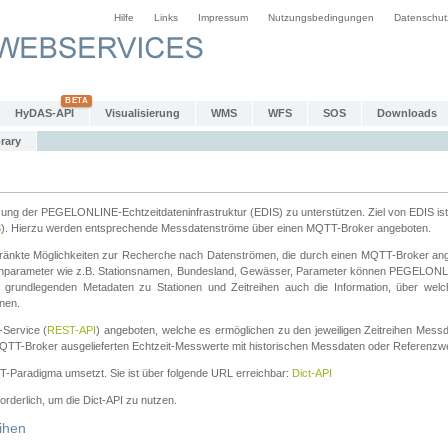
Hilfe
Links
Impressum
Nutzungsbedingungen
Datenschut
HyDAS-API
Visualisierung
WMS
WFS
SOS
Downloads
rary
tzung der PEGELONLINE-Echtzeitdateninfrastruktur (EDIS) zu unterstützen. Ziel von EDIS ist 
S
). Hierzu werden entsprechende Messdatenströme über einen MQTT-Broker angeboten.
änkte Möglichkeiten zur Recherche nach Datenströmen, die durch einen MQTT-Broker ange
chparameter wie z.B. Stationsnamen, Bundesland, Gewässer, Parameter können PEGELONL
n grundlegenden Metadaten zu Stationen und Zeitreihen auch die Information, über wel
nen.
Service (
REST-API
) angeboten, welche es ermöglichen zu den jeweiligen Zeitreihen Mess
QTT-Broker ausgelieferten Echtzeit-Messwerte mit historischen Messdaten oder Referenzwer
ST-Paradigma umsetzt. Sie ist über folgende URL erreichbar:
Dict-API
forderlich, um die Dict-API zu nutzen.
ihen