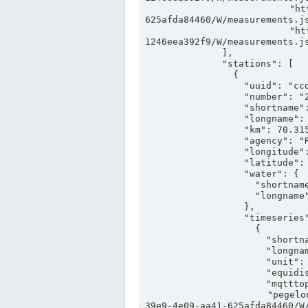
                "https://www.pegelonline.wsv.de/webservices/rest-api/v2/stations/ccd3e8f1-39e9-4e09-aa41-
625afda84460/W/measurements.js
                "https://www.pegelonline.wsv.de/webservices/rest-api/v2/stations/ed260406-bdd6-42ef-bf2a-
1246eea392f9/W/measurements.js
              ],

              "stations": [

                {

                  "uuid": "ccd3e8f1-39e9-4e09-aa41-625afda84460",

                  "number": "27800040",

                  "shortname": "MÜNSTER OW",

                  "longname": "MÜNSTER OW",

                  "km": 70.315,

                  "agency": "RHEINE",

                  "longitude": 7.664374042081728,

                  "latitude": 51.968941959729285,

                  "water": {

                    "shortname": "DEK",

                    "longname": "DORTMUND-EMS-KANAL"

                  },

                  "timeseries": [

                    {

                      "shortname": "W",

                      "longname": "WASSERSTAND ROHDATEN",

                      "unit": "m+NN",

                      "equidistance": 1,

                      "mqtttopic": "edis/pegelonline/+/+/+/+/ccd3e8f1-39e9-4e09-aa41-625afda84460/W",

                      "pegelonlinelink": "https://www.pegelonline.wsv.de/webservices/rest-api/v2/stations/ccd3e8f1-
39e9-4e09-aa41-625afda84460/W/