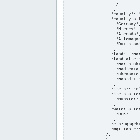
                    }

                  ],

                  "country": "Deutschland",

                  "country_alternatives": [

                    "Germany",

                    "Niemcy",

                    "Alemaña",

                    "Allemagne",

                    "Duitsland"

                  ],

                  "land": "Nordrhein-Westfalen",

                  "land_alternatives": [

                    "North Rhine-Westphalia",

                    "Nadrenia Północna-Westfalia",

                    "Rhénanie-du-Nord-Westphalie",

                    "Noordrijn-Westfalen"

                  ],

                  "kreis": "Münster",

                  "kreis_alternatives": [

                    "Munster"

                  ],

                  "water_alternatives": [

                    "DEK"

                  ],

                  "einzugsgebiet": "Ems",

                  "mqtttopic": "edis/pegelonline/+/+/+/+/ccd3e8f1-39e9-4e09-aa41-625afda84460/+"

                },

                {
