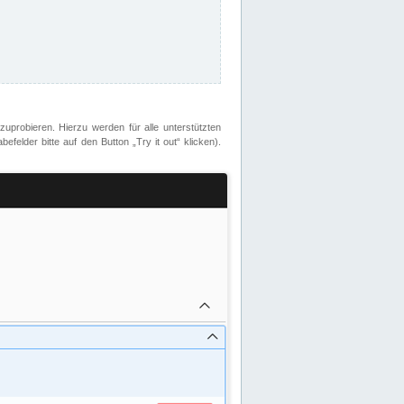
zuprobieren. Hierzu werden für alle unterstützten
lder bitte auf den Button „Try it out“ klicken).