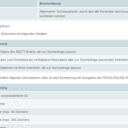
Beschreibung
Allgemeiner Suchparameter, durch den alle Parameter durchsuc
kombiniert werden.
reihen
N-Dokument mit folgenden Inhalten:
ibung
er Topics des MQTT-Broker, die zur Suchanfrage passen.
 Links zum Download der verfügbaren Messdaten aller zur Suchanfrage passenden Zeitrei
r Stationen mit ihren Zeitreihen, die zur Suchanfrage passen
enthalten folgende Informationen (dies ist eine Erweiterung der Ausgaben der PEGELONLINE-
ibung
e unveränderliche ID.
mer
 (max. 40 Zeichen)
 (max. 255 Zeichen)
meter