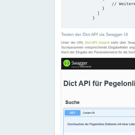
                    // Weitere Stationen

                }

              ]

            }

Testen der Dict-API via Swagger UI
Unter der URL
Dict-API /search
steht über Swagg
Suchparameter entsprechende Eingabefelder angeb
Nach der Eingabe der Parameterwerte für die Suche