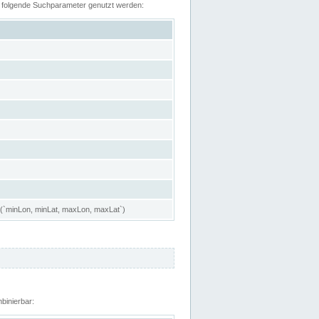
n folgende Suchparameter genutzt werden:
 (`minLon, minLat, maxLon, maxLat`)
binierbar: