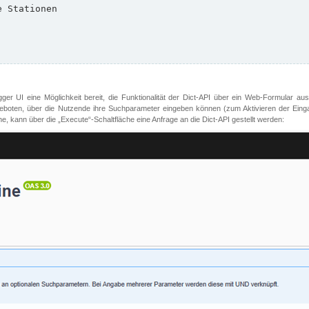
er UI eine Möglichkeit bereit, die Funktionalität der Dict-API über ein Web-Formular aus
oten, über die Nutzende ihre Suchparameter eingeben können (zum Aktivieren der Eingabefe
, kann über die „Execute“-Schaltfläche eine Anfrage an die Dict-API gestellt werden: