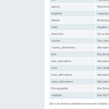
agency
Wasserstr
longitude
Längengra
latitude
Breitengr
water
Angaben 
timeseries
Die an der
country
Das Land, 
country_alternatives
Alternativ
land
Das Bundes
land_alternatives
Alternativ
kreis
Der Landkr
kreis_alternatives
Alternativ
water_alternatives
Alternati
Einzugsgebiet
Das Einzug
mqtttopic
Das MQTT-
Die in der Antwort enthaltenen timeseries-Objekt