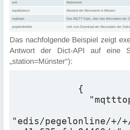
unit
Maßeinheit
equidistance
Abstand der Messwerte in Minuten
mqtttopic
Das MQTT-Topic, über das Messdaten der Ze
pegelonlinelink
Link zum Download der Messdaten der Zeit
Das nachfolgende Beispiel zeigt ex
Antwort der Dict-API auf eine 
„station=Münster“):
            {

              "mqtttopics": [

"edis/pegelonline/+/+