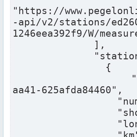
"https://www.pegelonl
-api/v2/stations/ed26
1246eea392f9/W/measure
              ],

              "stations": [

                {

                  "uuid": "ccd3e8f1-39e9-4e09-
aa41-625afda84460",

                  "number": "27800040",

                  "shortname": "MÜNSTER OW",

                  "longname": "MÜNSTER OW",

                  "km": 70.315,
