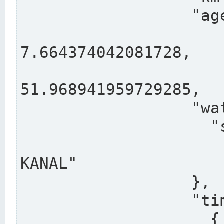
                  "agency": "RHEINE",

                  
7.664374042081728,

                 
51.968941959729285,

                  "water": {

                    "shortname": "DEK",

                    "longname": "DORTMUND-E
KANAL"

                  },

                  "timeseries": [

                    {
