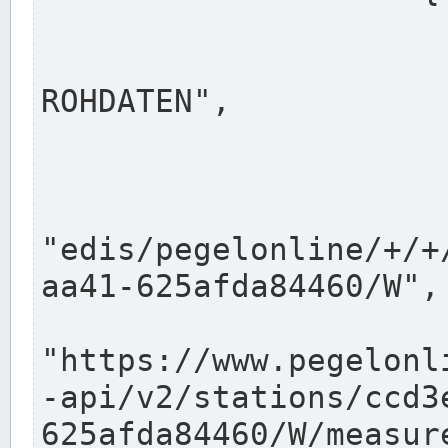
                      "shortname": "W"
                      "longname": "WASSER
ROHDATEN",

                      "unit": "m+NN",
                      "equidistance": 1
                    
"edis/pegelonline/+/+
aa41-625afda84460/W",

                      "pegel
"https://www.pegelonl
-api/v2/stations/ccd3
625afda84460/W/measure