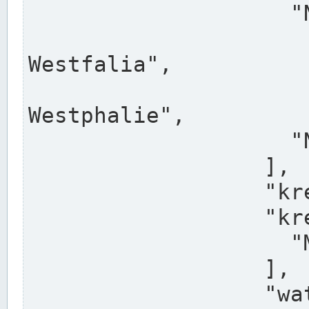
                    "North Rhine-Westphalia",

                    "Nadreni
Westfalia",

                    "Rhéna
Westphalie",

                    "Noordrijn-Westfalen"

                  ],

                  "kreis": "Münster",

                  "kreis_alternatives": [

                    "Munster"

                  ],

                  "water_alternatives": [
