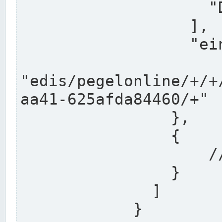
                    "DEK"

                  ],

                  "einzugsgebiet": "Ems",

                  
"edis/pegelonline/+/+
aa41-625afda84460/+"

                },

                {

                    // Weitere Stationen

                }

              ]

            }
