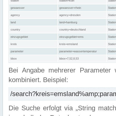
station
station=köln
Stati
gewaesser
gewaesser=rhein
Stati
agency
agency=dresden
Stati
land
land=hamburg
Stati
country
country=deutschland
Statio
einzugsgebiet
einzugsgebiet=ems
Stati
kreis
kreis=emsland
Stati
parameter
parameter=wassertemperatur
Stati
bbox
bbox=7,52,8,53
Statio
Bei Angabe mehrerer Parameter 
kombiniert. Beispiel:
/search?kreis=emsland%amp;parame
Die Suche erfolgt via „String matc