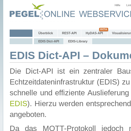
Hilfe
Lin
Überblick
REST-API
HyDAS-API
Visualisieru
EDIS Dict-API
EDIS-Library
EDIS Dict-API – Dokum
Die Dict-API ist ein zentraler 
Echtzeitdateninfrastruktur (EDIS) zu
schnelle und effiziente Auslieferun
EDIS
). Hierzu werden entspreche
angeboten.
Da das MQTT-Protokoll jedoch n