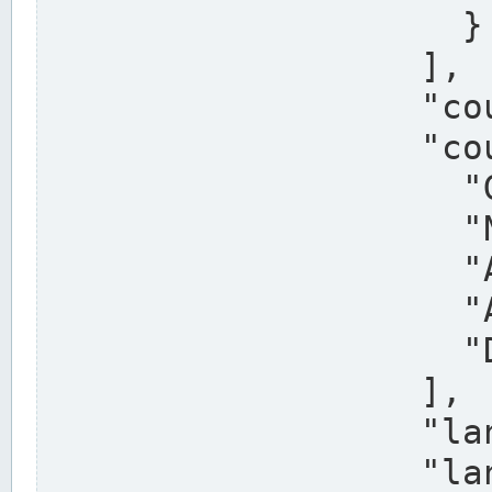
                    }

                  ],

                  "country": "Deutschland",

                  "country_alternatives": [

                    "Germany",

                    "Niemcy",

                    "Alemaña",

                    "Allemagne",

                    "Duitsland"

                  ],

                  "land": "Nordrhein-Westfalen",

                  "land_alternatives": [
