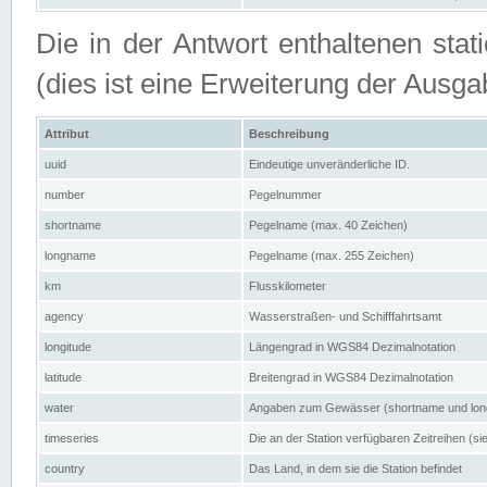
Die in der Antwort enthaltenen stat
(dies ist eine Erweiterung der Au
Attribut
Beschreibung
uuid
Eindeutige unveränderliche ID.
number
Pegelnummer
shortname
Pegelname (max. 40 Zeichen)
longname
Pegelname (max. 255 Zeichen)
km
Flusskilometer
agency
Wasserstraßen- und Schifffahrtsamt
longitude
Längengrad in WGS84 Dezimalnotation
latitude
Breitengrad in WGS84 Dezimalnotation
water
Angaben zum Gewässer (shortname und lo
timeseries
Die an der Station verfügbaren Zeitreihen (si
country
Das Land, in dem sie die Station befindet