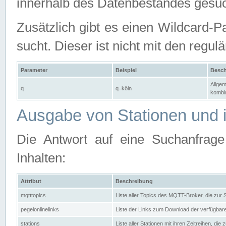
innerhalb des Datenbestandes gesuc
Zusätzlich gibt es einen Wildcard-P
sucht. Dieser ist nicht mit den reg
Parameter
Beispiel
Besch
Allgem
q
q=köln
kombin
Ausgabe von Stationen und i
Die Antwort auf eine Suchanfrag
Inhalten:
Attribut
Beschreibung
mqtttopics
Liste aller Topics des MQTT-Broker, die zur
pegelonlinelinks
Liste der Links zum Download der verfügba
stations
Liste aller Stationen mit ihren Zeitreihen, di