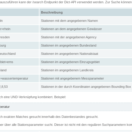
n auszuführen kann der /search Endpunkt der Dict-API verwendet werden. Zur Suche könne
Beschreibung
ln
Stationen mit dem angegebenen Namen
r=rhein
Stationen an dem angegebenen Gewässer
resden
Stationen mit der angegebenen Agency
burg
Stationen im angegebenen Bundesland
eutschland
Stationen im angegebenen Nationalstaat
ebiet=ems
Stationen im angegebenen Einzugsgebiet
sland
Stationen im angegebenen Landkreis
r=wassertemperatur
Stationen mit angegebenem Messparameter
,8,53
Stationen in der durch Koordinaten angegebenen Bounding Box
h eine UND-Verknüpfung kombiniert. Beispiel:
eratur
 nach exakten Matches gesucht innerhalb des Datenbestandes gesucht.
her über alle Stationsparameter sucht. Dieser ist nicht mit den regulären Suchparametern kom