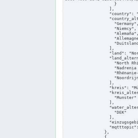
                    }

                  ],

                  "country": "Deutschland",

                  "country_alternatives": [

                    "Germany",

                    "Niemcy",

                    "Alemaña",

                    "Allemagne",

                    "Duitsland"

                  ],

                  "land": "Nordrhein-Westfalen",

                  "land_alternatives": [

                    "North Rhine-Westphalia",

                    "Nadrenia Północna-Westfalia",

                    "Rhénanie-du-Nord-Westphalie",

                    "Noordrijn-Westfalen"

                  ],

                  "kreis": "Münster",

                  "kreis_alternatives": [

                    "Munster"

                  ],

                  "water_alternatives": [

                    "DEK"

                  ],

                  "einzugsgebiet": "Ems",

                  "mqtttopic": "edis/pegelonline/+/+/+/+/ccd3e8f1-39e9-4e09-aa41-625afda84460/+"

                },

                {
