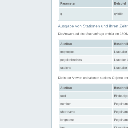
Parameter
Beispiel
q
q=köln
Ausgabe von Stationen und ihren Zeit
Die Antwort auf eine Suchanfrage enthält ein JSO
Attribut
Beschre
mqtttopics
Liste all
pegelonlinelinks
Liste der
stations
Liste alle
Die in der Antwort enthaltenen stations-Objekte 
Attribut
Beschre
uuid
Eindeutig
number
Pegelnum
shortname
Pegelname
longname
Pegelname
km
Flusskilo