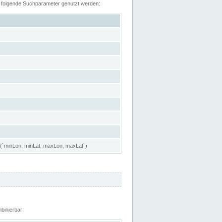
n folgende Suchparameter genutzt werden:
 (`minLon, minLat, maxLon, maxLat`)
binierbar: