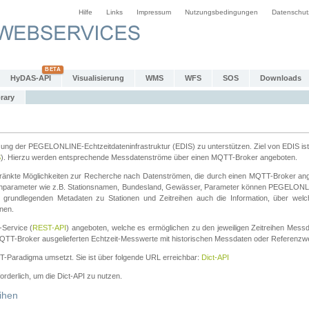
Hilfe
Links
Impressum
Nutzungsbedingungen
Datenschut
HyDAS-API
Visualisierung
WMS
WFS
SOS
Downloads
rary
tzung der PEGELONLINE-Echtzeitdateninfrastruktur (EDIS) zu unterstützen. Ziel von EDIS ist 
S
). Hierzu werden entsprechende Messdatenströme über einen MQTT-Broker angeboten.
änkte Möglichkeiten zur Recherche nach Datenströmen, die durch einen MQTT-Broker ange
chparameter wie z.B. Stationsnamen, Bundesland, Gewässer, Parameter können PEGELONL
n grundlegenden Metadaten zu Stationen und Zeitreihen auch die Information, über wel
nen.
Service (
REST-API
) angeboten, welche es ermöglichen zu den jeweiligen Zeitreihen Mess
QTT-Broker ausgelieferten Echtzeit-Messwerte mit historischen Messdaten oder Referenzwer
ST-Paradigma umsetzt. Sie ist über folgende URL erreichbar:
Dict-API
forderlich, um die Dict-API zu nutzen.
ihen