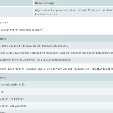
Beschreibung
Allgemeiner Suchparameter, durch den alle Parameter durchsuc
kombiniert werden.
reihen
N-Dokument mit folgenden Inhalten:
ibung
er Topics des MQTT-Broker, die zur Suchanfrage passen.
 Links zum Download der verfügbaren Messdaten aller zur Suchanfrage passenden Zeitrei
r Stationen mit ihren Zeitreihen, die zur Suchanfrage passen
enthalten folgende Informationen (dies ist eine Erweiterung der Ausgaben der PEGELONLINE-
ibung
e unveränderliche ID.
mer
 (max. 40 Zeichen)
 (max. 255 Zeichen)
meter