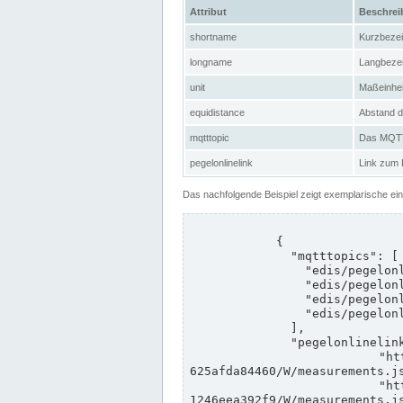
Attribut
Beschre
shortname
Kurzbeze
longname
Langbeze
unit
Maßeinhei
equidistance
Abstand d
mqtttopic
Das MQTT-
pegelonlinelink
Link zum
Das nachfolgende Beispiel zeigt exemplarische ei
            {

              "mqtttopics": [

                "edis/pegelonline/+/+/+/+/ccd3e8f1-39e9-4e09-aa41-625afda84460/+",

                "edis/pegelonline/+/+/+/+/ed260406-bdd6-42ef-bf2a-1246eea392f9/+",

                "edis/pegelonline/+/+/+/+/ccd3e8f1-39e9-4e09-aa41-625afda84460/+",

                "edis/pegelonline/+/+/+/+/ed260406-bdd6-42ef-bf2a-1246eea392f9/+"

              ],

              "pegelonlinelinks": [

                "https://www.pegelonline.wsv.de/webservices/rest-api/v2/stations/ccd3e8f1-39e9-4e09-aa41-
625afda84460/W/measurements.js
                "https://www.pegelonline.wsv.de/webservices/rest-api/v2/stations/ed260406-bdd6-42ef-bf2a-
1246eea392f9/W/measurements.js