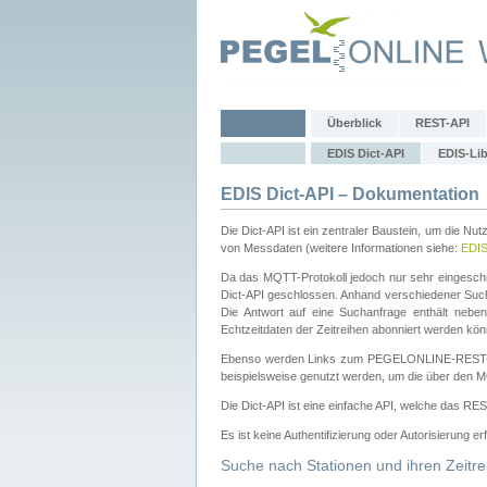
Überblick
REST-API
EDIS Dict-API
EDIS-Lib
EDIS Dict-API – Dokumentation
Die Dict-API ist ein zentraler Baustein, um die Nu
von Messdaten (weitere Informationen siehe:
EDI
Da das MQTT-Protokoll jedoch nur sehr eingeschr
Dict-API geschlossen. Anhand verschiedener Su
Die Antwort auf eine Suchanfrage enthält nebe
Echtzeitdaten der Zeitreihen abonniert werden kön
Ebenso werden Links zum PEGELONLINE-REST-
beispielsweise genutzt werden, um die über den M
Die Dict-API ist eine einfache API, welche das RE
Es ist keine Authentifizierung oder Autorisierung er
Suche nach Stationen und ihren Zeitre