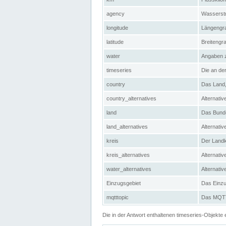
agency
Wasserstr
longitude
Längengra
latitude
Breitengr
water
Angaben 
timeseries
Die an der
country
Das Land, 
country_alternatives
Alternativ
land
Das Bundes
land_alternatives
Alternativ
kreis
Der Landkr
kreis_alternatives
Alternativ
water_alternatives
Alternati
Einzugsgebiet
Das Einzug
mqtttopic
Das MQTT-
Die in der Antwort enthaltenen timeseries-Objekt