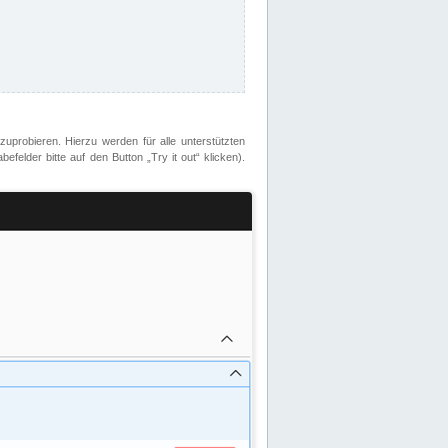
zuprobieren. Hierzu werden für alle unterstützten
lder bitte auf den Button „Try it out“ klicken).