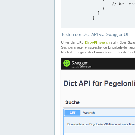
                    // Weitere Stationen

                }

              ]

            }

Testen der Dict-API via Swagger UI
Unter der URL
Dict-API /search
steht über Swagg
Suchparameter entsprechende Eingabefelder angeb
Nach der Eingabe der Parameterwerte für die Suche