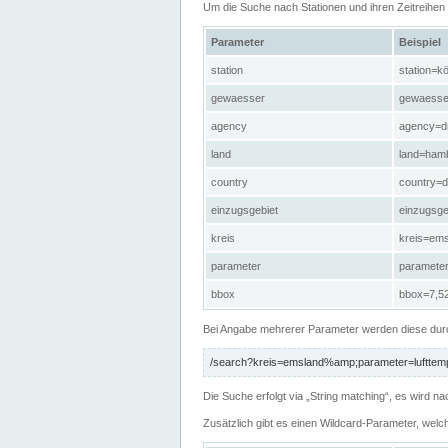
Um die Suche nach Stationen und ihren Zeitreihe
Parameter
Beispiel
station
station=kö
gewaesser
gewaesse
agency
agency=d
land
land=ham
country
country=d
einzugsgebiet
einzugsg
kreis
kreis=em
parameter
paramete
bbox
bbox=7,52
Bei Angabe mehrerer Parameter werden diese durc
/search?kreis=emsland%amp;parameter=lufttemp
Die Suche erfolgt via „String matching“, es wird
Zusätzlich gibt es einen Wildcard-Parameter, welc