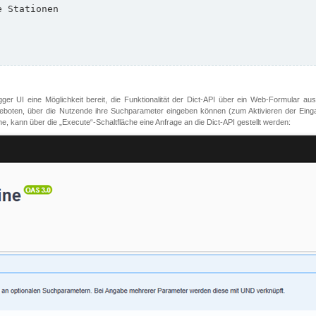
er UI eine Möglichkeit bereit, die Funktionalität der Dict-API über ein Web-Formular aus
oten, über die Nutzende ihre Suchparameter eingeben können (zum Aktivieren der Eingabefe
, kann über die „Execute“-Schaltfläche eine Anfrage an die Dict-API gestellt werden: