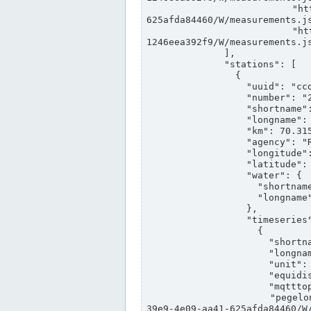
                "https://www.pegelonline.wsv.de/webservices/rest-api/v2/stations/ccd3e8f1-39e9-4e09-aa41-
625afda84460/W/measurements.js
                "https://www.pegelonline.wsv.de/webservices/rest-api/v2/stations/ed260406-bdd6-42ef-bf2a-
1246eea392f9/W/measurements.js
              ],

              "stations": [

                {

                  "uuid": "ccd3e8f1-39e9-4e09-aa41-625afda84460",

                  "number": "27800040",

                  "shortname": "MÜNSTER OW",

                  "longname": "MÜNSTER OW",

                  "km": 70.315,

                  "agency": "RHEINE",

                  "longitude": 7.664374042081728,

                  "latitude": 51.968941959729285,

                  "water": {

                    "shortname": "DEK",

                    "longname": "DORTMUND-EMS-KANAL"

                  },

                  "timeseries": [

                    {

                      "shortname": "W",

                      "longname": "WASSERSTAND ROHDATEN",

                      "unit": "m+NN",

                      "equidistance": 1,

                      "mqtttopic": "edis/pegelonline/+/+/+/+/ccd3e8f1-39e9-4e09-aa41-625afda84460/W",

                      "pegelonlinelink": "https://www.pegelonline.wsv.de/webservices/rest-api/v2/stations/ccd3e8f1-
39e9-4e09-aa41-625afda84460/W/