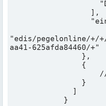
                    "DEK"

                  ],

                  "einzugsgebiet": "Ems",

                  
"edis/pegelonline/+/+
aa41-625afda84460/+"

                },

                {

                    // Weitere Stationen

                }

              ]

            }
