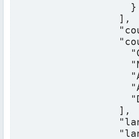
                    }

                  ],

                  "country": "Deutschland",

                  "country_alternatives": [

                    "Germany",

                    "Niemcy",

                    "Alemaña",

                    "Allemagne",

                    "Duitsland"

                  ],

                  "land": "Nordrhein-Westfalen",

                  "land_alternatives": [
