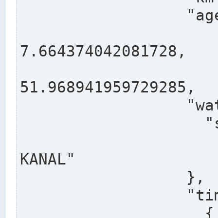
                  "agency": "RHEINE",

                  
7.664374042081728,

                 
51.968941959729285,

                  "water": {

                    "shortname": "DEK",

                    "longname": "DORTMUND-E
KANAL"

                  },

                  "timeseries": [

                    {
