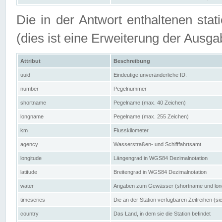
Die in der Antwort enthaltenen stat
(dies ist eine Erweiterung der Au
Attribut
Beschreibung
uuid
Eindeutige unveränderliche ID.
number
Pegelnummer
shortname
Pegelname (max. 40 Zeichen)
longname
Pegelname (max. 255 Zeichen)
km
Flusskilometer
agency
Wasserstraßen- und Schifffahrtsamt
longitude
Längengrad in WGS84 Dezimalnotation
latitude
Breitengrad in WGS84 Dezimalnotation
water
Angaben zum Gewässer (shortname und lo
timeseries
Die an der Station verfügbaren Zeitreihen (si
country
Das Land, in dem sie die Station befindet