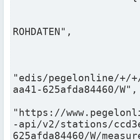
                      "shortname": "W"
                      "longname": "WASSER
ROHDATEN",

                      "unit": "m+NN",
                      "equidistance": 1
                    
"edis/pegelonline/+/+
aa41-625afda84460/W",

                      "pegel
"https://www.pegelonl
-api/v2/stations/ccd3
625afda84460/W/measure