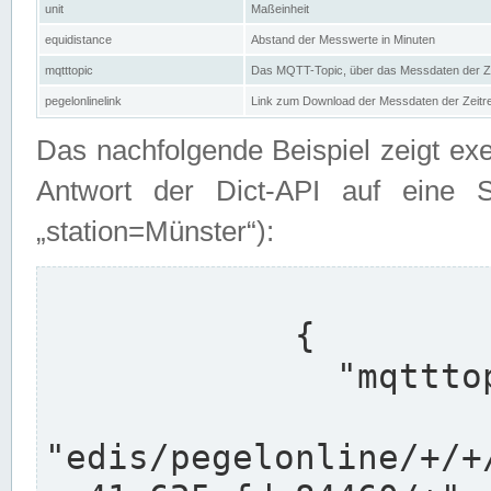
unit
Maßeinheit
equidistance
Abstand der Messwerte in Minuten
mqtttopic
Das MQTT-Topic, über das Messdaten der Ze
pegelonlinelink
Link zum Download der Messdaten der Zeit
Das nachfolgende Beispiel zeigt ex
Antwort der Dict-API auf eine 
„station=Münster“):
            {

              "mqtttopics": [

"edis/pegelonline/+/+