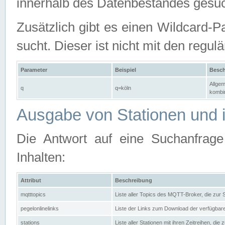
innerhalb des Datenbestandes gesuc
Zusätzlich gibt es einen Wildcard-P
sucht. Dieser ist nicht mit den reg
Parameter
Beispiel
Besch
Allgem
q
q=köln
kombin
Ausgabe von Stationen und i
Die Antwort auf eine Suchanfrag
Inhalten:
Attribut
Beschreibung
mqtttopics
Liste aller Topics des MQTT-Broker, die zur
pegelonlinelinks
Liste der Links zum Download der verfügba
stations
Liste aller Stationen mit ihren Zeitreihen, di