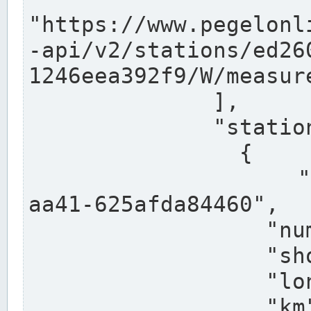
"https://www.pegelonl
-api/v2/stations/ed26
1246eea392f9/W/measure
              ],

              "stations": [

                {

                  "uuid": "ccd3e8f1-39e9-4e09-
aa41-625afda84460",

                  "number": "27800040",

                  "shortname": "MÜNSTER OW",

                  "longname": "MÜNSTER OW",

                  "km": 70.315,
