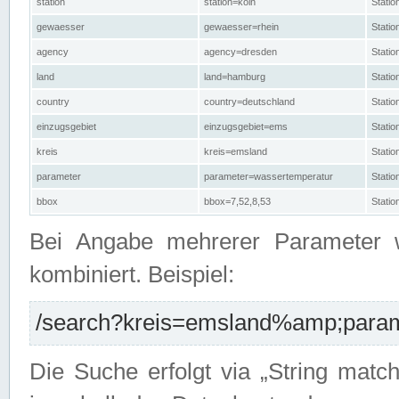
station
station=köln
Stati
gewaesser
gewaesser=rhein
Stati
agency
agency=dresden
Stati
land
land=hamburg
Stati
country
country=deutschland
Statio
einzugsgebiet
einzugsgebiet=ems
Stati
kreis
kreis=emsland
Stati
parameter
parameter=wassertemperatur
Stati
bbox
bbox=7,52,8,53
Statio
Bei Angabe mehrerer Parameter 
kombiniert. Beispiel:
/search?kreis=emsland%amp;parame
Die Suche erfolgt via „String matc