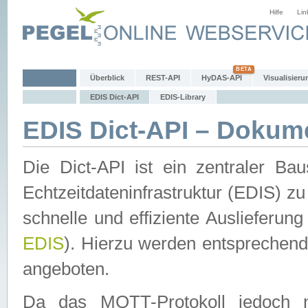
Hilfe
Lin
Überblick
REST-API
HyDAS-API
Visualisieru
EDIS Dict-API
EDIS-Library
EDIS Dict-API – Dokum
Die Dict-API ist ein zentraler 
Echtzeitdateninfrastruktur (EDIS) zu
schnelle und effiziente Auslieferun
EDIS
). Hierzu werden entspreche
angeboten.
Da das MQTT-Protokoll jedoch n