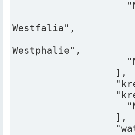
                    "North Rhine-Westphalia",

                    "Nadreni
Westfalia",

                    "Rhéna
Westphalie",

                    "Noordrijn-Westfalen"

                  ],

                  "kreis": "Münster",

                  "kreis_alternatives": [

                    "Munster"

                  ],

                  "water_alternatives": [
