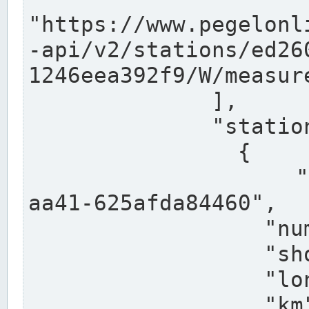
"https://www.pegelonl
-api/v2/stations/ed26
1246eea392f9/W/measure
              ],

              "stations": [

                {

                  "uuid": "ccd3e8f1-39e9-4e09-
aa41-625afda84460",

                  "number": "27800040",

                  "shortname": "MÜNSTER OW",

                  "longname": "MÜNSTER OW",

                  "km": 70.315,
