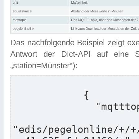
unit
Maßeinheit
equidistance
Abstand der Messwerte in Minuten
mqtttopic
Das MQTT-Topic, über das Messdaten der Ze
pegelonlinelink
Link zum Download der Messdaten der Zeit
Das nachfolgende Beispiel zeigt ex
Antwort der Dict-API auf eine 
„station=Münster“):
            {

              "mqtttopics": [

"edis/pegelonline/+/+