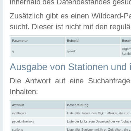
innerhalb des Datenbestandes gesuc
Zusätzlich gibt es einen Wildcard-P
sucht. Dieser ist nicht mit den reg
Parameter
Beispiel
Besch
Allgem
q
q=köln
kombin
Ausgabe von Stationen und i
Die Antwort auf eine Suchanfrag
Inhalten:
Attribut
Beschreibung
mqtttopics
Liste aller Topics des MQTT-Broker, die zur
pegelonlinelinks
Liste der Links zum Download der verfügba
stations
Liste aller Stationen mit ihren Zeitreihen, di