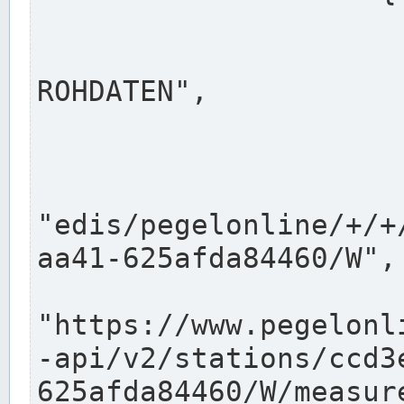
                      "shortname": "W"
                      "longname": "WASSER
ROHDATEN",

                      "unit": "m+NN",
                      "equidistance": 1
                    
"edis/pegelonline/+/+
aa41-625afda84460/W",

                      "pegel
"https://www.pegelonl
-api/v2/stations/ccd3
625afda84460/W/measure