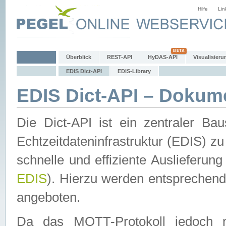
Hilfe
Lin
Überblick
REST-API
HyDAS-API
Visualisieru
EDIS Dict-API
EDIS-Library
EDIS Dict-API – Dokum
Die Dict-API ist ein zentraler 
Echtzeitdateninfrastruktur (EDIS) zu
schnelle und effiziente Auslieferun
EDIS
). Hierzu werden entspreche
angeboten.
Da das MQTT-Protokoll jedoch n