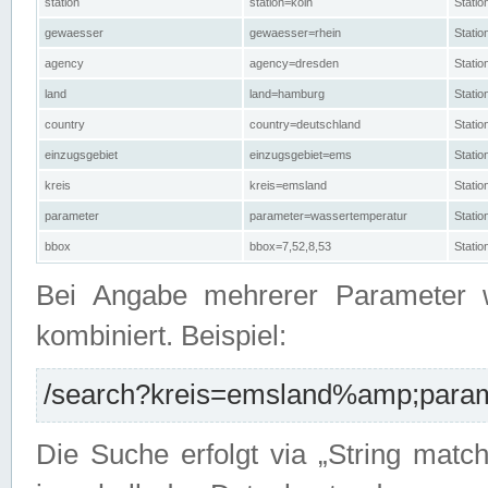
station
station=köln
Stati
gewaesser
gewaesser=rhein
Stati
agency
agency=dresden
Stati
land
land=hamburg
Stati
country
country=deutschland
Statio
einzugsgebiet
einzugsgebiet=ems
Stati
kreis
kreis=emsland
Stati
parameter
parameter=wassertemperatur
Stati
bbox
bbox=7,52,8,53
Statio
Bei Angabe mehrerer Parameter 
kombiniert. Beispiel:
/search?kreis=emsland%amp;parame
Die Suche erfolgt via „String matc