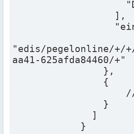
                    "DEK"

                  ],

                  "einzugsgebiet": "Ems",

                  
"edis/pegelonline/+/+
aa41-625afda84460/+"

                },

                {

                    // Weitere Stationen

                }

              ]

            }
