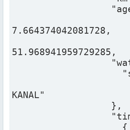
                  "agency": "RHEINE",

                  
7.664374042081728,

                 
51.968941959729285,

                  "water": {

                    "shortname": "DEK",

                    "longname": "DORTMUND-E
KANAL"

                  },

                  "timeseries": [

                    {
