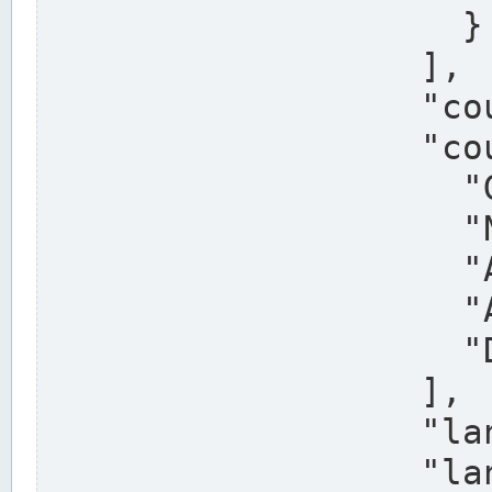
                    }

                  ],

                  "country": "Deutschland",

                  "country_alternatives": [

                    "Germany",

                    "Niemcy",

                    "Alemaña",

                    "Allemagne",

                    "Duitsland"

                  ],

                  "land": "Nordrhein-Westfalen",

                  "land_alternatives": [
