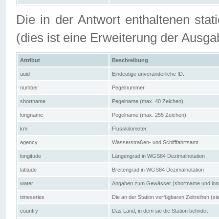
Die in der Antwort enthaltenen stat
(dies ist eine Erweiterung der Au
Attribut
Beschreibung
uuid
Eindeutige unveränderliche ID.
number
Pegelnummer
shortname
Pegelname (max. 40 Zeichen)
longname
Pegelname (max. 255 Zeichen)
km
Flusskilometer
agency
Wasserstraßen- und Schifffahrtsamt
longitude
Längengrad in WGS84 Dezimalnotation
latitude
Breitengrad in WGS84 Dezimalnotation
water
Angaben zum Gewässer (shortname und lo
timeseries
Die an der Station verfügbaren Zeitreihen (si
country
Das Land, in dem sie die Station befindet