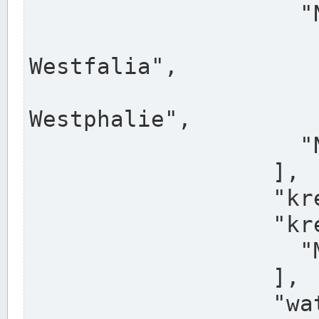
                    "North Rhine-Westphalia",

                    "Nadreni
Westfalia",

                    "Rhéna
Westphalie",

                    "Noordrijn-Westfalen"

                  ],

                  "kreis": "Münster",

                  "kreis_alternatives": [

                    "Munster"

                  ],

                  "water_alternatives": [
