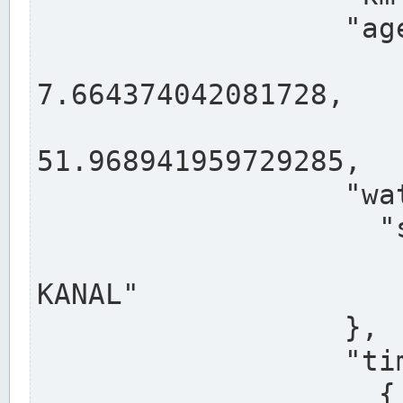
                  "agency": "RHEINE",

                  
7.664374042081728,

                 
51.968941959729285,

                  "water": {

                    "shortname": "DEK",

                    "longname": "DORTMUND-E
KANAL"

                  },

                  "timeseries": [

                    {
