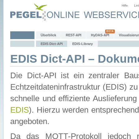
Hilfe
Lin
Überblick
REST-API
HyDAS-API
Visualisieru
EDIS Dict-API
EDIS-Library
EDIS Dict-API – Dokum
Die Dict-API ist ein zentraler 
Echtzeitdateninfrastruktur (EDIS) zu
schnelle und effiziente Auslieferun
EDIS
). Hierzu werden entspreche
angeboten.
Da das MQTT-Protokoll jedoch n