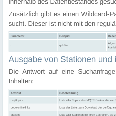
innerhalb des Datenbestandes gesuc
Zusätzlich gibt es einen Wildcard-P
sucht. Dieser ist nicht mit den reg
Parameter
Beispiel
Besch
Allgem
q
q=köln
kombin
Ausgabe von Stationen und i
Die Antwort auf eine Suchanfrag
Inhalten:
Attribut
Beschreibung
mqtttopics
Liste aller Topics des MQTT-Broker, die zur
pegelonlinelinks
Liste der Links zum Download der verfügba
stations
Liste aller Stationen mit ihren Zeitreihen, di