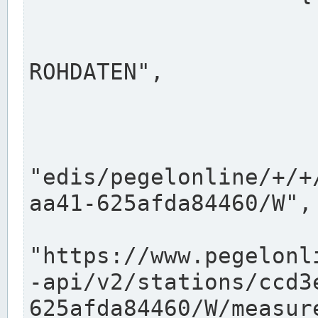
                      "shortname": "W"
                      "longname": "WASSER
ROHDATEN",

                      "unit": "m+NN",
                      "equidistance": 1
                    
"edis/pegelonline/+/+
aa41-625afda84460/W",

                      "pegel
"https://www.pegelonl
-api/v2/stations/ccd3
625afda84460/W/measure