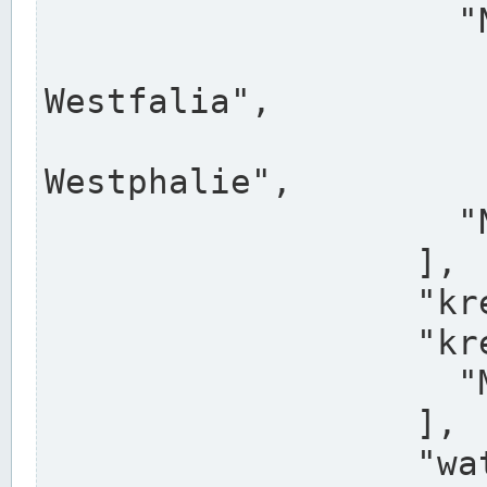
                    "North Rhine-Westphalia",

                    "Nadreni
Westfalia",

                    "Rhéna
Westphalie",

                    "Noordrijn-Westfalen"

                  ],

                  "kreis": "Münster",

                  "kreis_alternatives": [

                    "Munster"

                  ],

                  "water_alternatives": [
