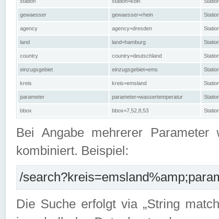
station
station=köln
Stati
gewaesser
gewaesser=rhein
Stati
agency
agency=dresden
Stati
land
land=hamburg
Stati
country
country=deutschland
Statio
einzugsgebiet
einzugsgebiet=ems
Stati
kreis
kreis=emsland
Stati
parameter
parameter=wassertemperatur
Stati
bbox
bbox=7,52,8,53
Statio
Bei Angabe mehrerer Parameter 
kombiniert. Beispiel:
/search?kreis=emsland%amp;parame
Die Suche erfolgt via „String matc