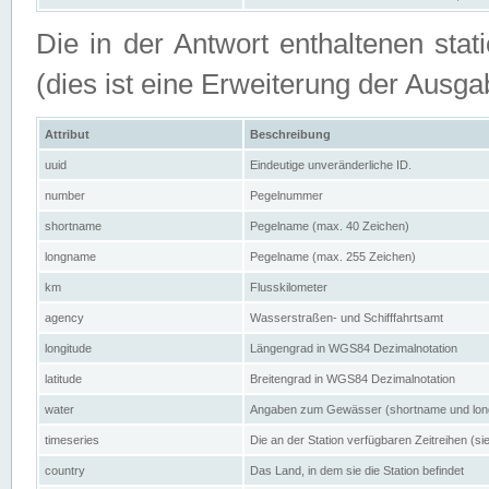
Die in der Antwort enthaltenen stat
(dies ist eine Erweiterung der Au
Attribut
Beschreibung
uuid
Eindeutige unveränderliche ID.
number
Pegelnummer
shortname
Pegelname (max. 40 Zeichen)
longname
Pegelname (max. 255 Zeichen)
km
Flusskilometer
agency
Wasserstraßen- und Schifffahrtsamt
longitude
Längengrad in WGS84 Dezimalnotation
latitude
Breitengrad in WGS84 Dezimalnotation
water
Angaben zum Gewässer (shortname und lo
timeseries
Die an der Station verfügbaren Zeitreihen (si
country
Das Land, in dem sie die Station befindet