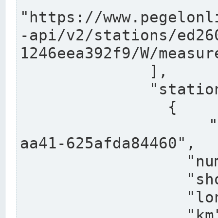
"https://www.pegelonl
-api/v2/stations/ed26
1246eea392f9/W/measure
              ],

              "stations": [

                {

                  "uuid": "ccd3e8f1-39e9-4e09-
aa41-625afda84460",

                  "number": "27800040",

                  "shortname": "MÜNSTER OW",

                  "longname": "MÜNSTER OW",

                  "km": 70.315,
