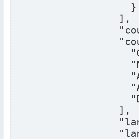
                    }

                  ],

                  "country": "Deutschland",

                  "country_alternatives": [

                    "Germany",

                    "Niemcy",

                    "Alemaña",

                    "Allemagne",

                    "Duitsland"

                  ],

                  "land": "Nordrhein-Westfalen",

                  "land_alternatives": [
