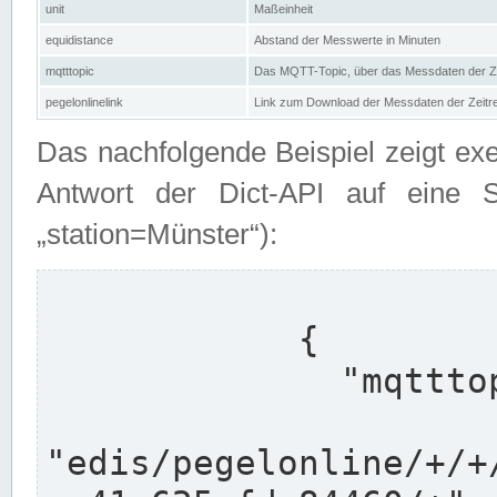
unit
Maßeinheit
equidistance
Abstand der Messwerte in Minuten
mqtttopic
Das MQTT-Topic, über das Messdaten der Ze
pegelonlinelink
Link zum Download der Messdaten der Zeit
Das nachfolgende Beispiel zeigt ex
Antwort der Dict-API auf eine 
„station=Münster“):
            {

              "mqtttopics": [

"edis/pegelonline/+/+