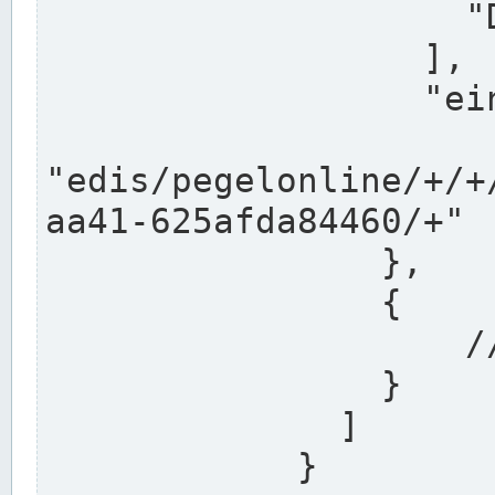
                    "DEK"

                  ],

                  "einzugsgebiet": "Ems",

                  
"edis/pegelonline/+/+
aa41-625afda84460/+"

                },

                {

                    // Weitere Stationen

                }

              ]

            }
