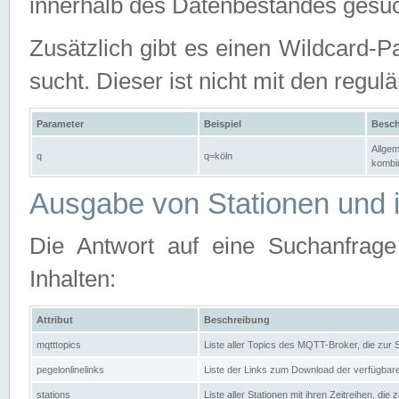
innerhalb des Datenbestandes gesuc
Zusätzlich gibt es einen Wildcard-P
sucht. Dieser ist nicht mit den reg
Parameter
Beispiel
Besch
Allgem
q
q=köln
kombin
Ausgabe von Stationen und i
Die Antwort auf eine Suchanfrag
Inhalten:
Attribut
Beschreibung
mqtttopics
Liste aller Topics des MQTT-Broker, die zur
pegelonlinelinks
Liste der Links zum Download der verfügba
stations
Liste aller Stationen mit ihren Zeitreihen, di