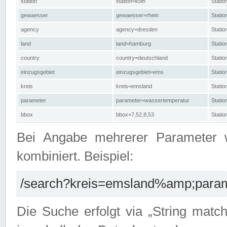
station
station=köln
Stati
gewaesser
gewaesser=rhein
Stati
agency
agency=dresden
Stati
land
land=hamburg
Stati
country
country=deutschland
Statio
einzugsgebiet
einzugsgebiet=ems
Stati
kreis
kreis=emsland
Stati
parameter
parameter=wassertemperatur
Stati
bbox
bbox=7,52,8,53
Statio
Bei Angabe mehrerer Parameter 
kombiniert. Beispiel:
/search?kreis=emsland%amp;parame
Die Suche erfolgt via „String matc