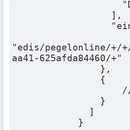
                    "DEK"

                  ],

                  "einzugsgebiet": "Ems",

                  
"edis/pegelonline/+/+
aa41-625afda84460/+"

                },

                {

                    // Weitere Stationen

                }

              ]

            }
