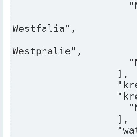
                    "North Rhine-Westphalia",

                    "Nadreni
Westfalia",

                    "Rhéna
Westphalie",

                    "Noordrijn-Westfalen"

                  ],

                  "kreis": "Münster",

                  "kreis_alternatives": [

                    "Munster"

                  ],

                  "water_alternatives": [
