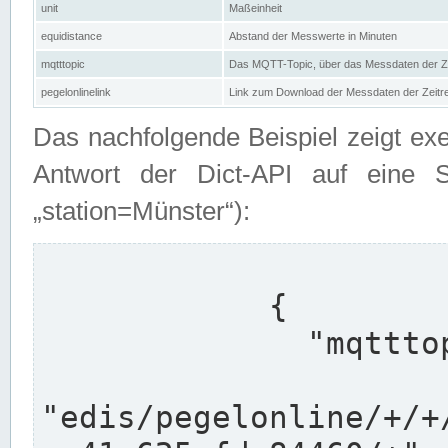
unit
Maßeinheit
equidistance
Abstand der Messwerte in Minuten
mqtttopic
Das MQTT-Topic, über das Messdaten der Ze
pegelonlinelink
Link zum Download der Messdaten der Zeit
Das nachfolgende Beispiel zeigt ex
Antwort der Dict-API auf eine 
„station=Münster“):
            {

              "mqtttopics": [

"edis/pegelonline/+/+