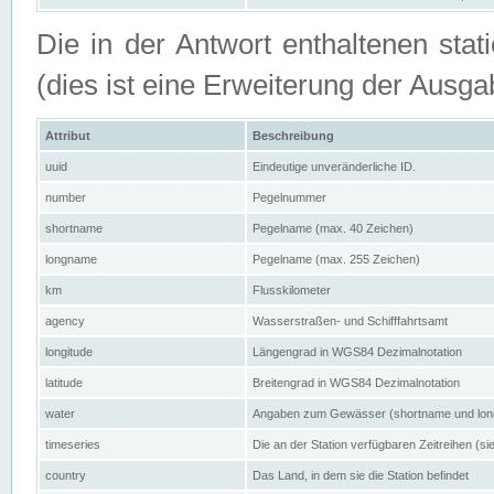
Die in der Antwort enthaltenen stat
(dies ist eine Erweiterung der Au
Attribut
Beschreibung
uuid
Eindeutige unveränderliche ID.
number
Pegelnummer
shortname
Pegelname (max. 40 Zeichen)
longname
Pegelname (max. 255 Zeichen)
km
Flusskilometer
agency
Wasserstraßen- und Schifffahrtsamt
longitude
Längengrad in WGS84 Dezimalnotation
latitude
Breitengrad in WGS84 Dezimalnotation
water
Angaben zum Gewässer (shortname und lo
timeseries
Die an der Station verfügbaren Zeitreihen (si
country
Das Land, in dem sie die Station befindet