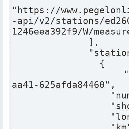
"https://www.pegelonl
-api/v2/stations/ed26
1246eea392f9/W/measure
              ],

              "stations": [

                {

                  "uuid": "ccd3e8f1-39e9-4e09-
aa41-625afda84460",

                  "number": "27800040",

                  "shortname": "MÜNSTER OW",

                  "longname": "MÜNSTER OW",

                  "km": 70.315,
