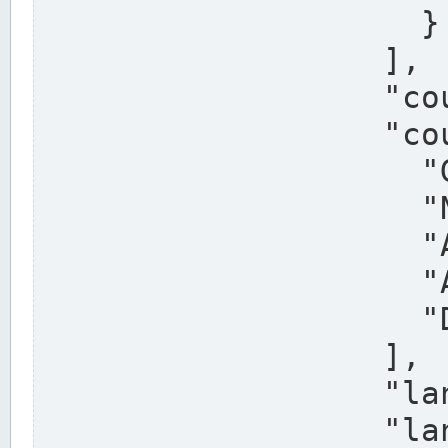
                    }

                  ],

                  "country": "Deutschland",

                  "country_alternatives": [

                    "Germany",

                    "Niemcy",

                    "Alemaña",

                    "Allemagne",

                    "Duitsland"

                  ],

                  "land": "Nordrhein-Westfalen",

                  "land_alternatives": [
