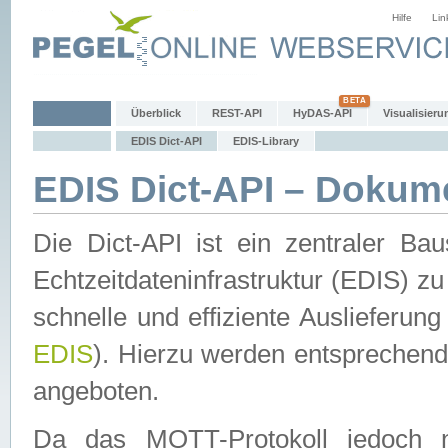
Hilfe
Lin
Überblick
REST-API
HyDAS-API
Visualisieru
EDIS Dict-API
EDIS-Library
EDIS Dict-API – Dokum
Die Dict-API ist ein zentraler 
Echtzeitdateninfrastruktur (EDIS) zu
schnelle und effiziente Auslieferun
EDIS
). Hierzu werden entspreche
angeboten.
Da das MQTT-Protokoll jedoch n