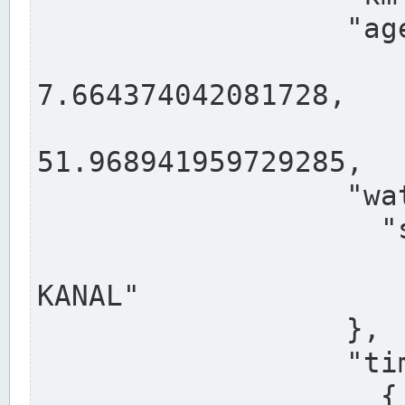
                  "agency": "RHEINE",

                  
7.664374042081728,

                 
51.968941959729285,

                  "water": {

                    "shortname": "DEK",

                    "longname": "DORTMUND-E
KANAL"

                  },

                  "timeseries": [

                    {
