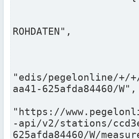
                      "shortname": "W"
                      "longname": "WASSER
ROHDATEN",

                      "unit": "m+NN",
                      "equidistance": 1
                    
"edis/pegelonline/+/+
aa41-625afda84460/W",

                      "pegel
"https://www.pegelonl
-api/v2/stations/ccd3
625afda84460/W/measure