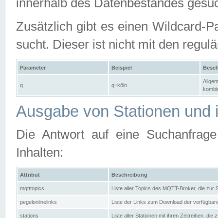
innerhalb des Datenbestandes gesuc
Zusätzlich gibt es einen Wildcard-P
sucht. Dieser ist nicht mit den reg
Parameter
Beispiel
Besch
Allgem
q
q=köln
kombin
Ausgabe von Stationen und i
Die Antwort auf eine Suchanfrag
Inhalten:
Attribut
Beschreibung
mqtttopics
Liste aller Topics des MQTT-Broker, die zur
pegelonlinelinks
Liste der Links zum Download der verfügba
stations
Liste aller Stationen mit ihren Zeitreihen, di