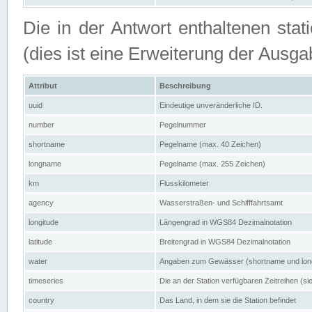
Die in der Antwort enthaltenen stat
(dies ist eine Erweiterung der Au
Attribut
Beschreibung
uuid
Eindeutige unveränderliche ID.
number
Pegelnummer
shortname
Pegelname (max. 40 Zeichen)
longname
Pegelname (max. 255 Zeichen)
km
Flusskilometer
agency
Wasserstraßen- und Schifffahrtsamt
longitude
Längengrad in WGS84 Dezimalnotation
latitude
Breitengrad in WGS84 Dezimalnotation
water
Angaben zum Gewässer (shortname und lo
timeseries
Die an der Station verfügbaren Zeitreihen (si
country
Das Land, in dem sie die Station befindet