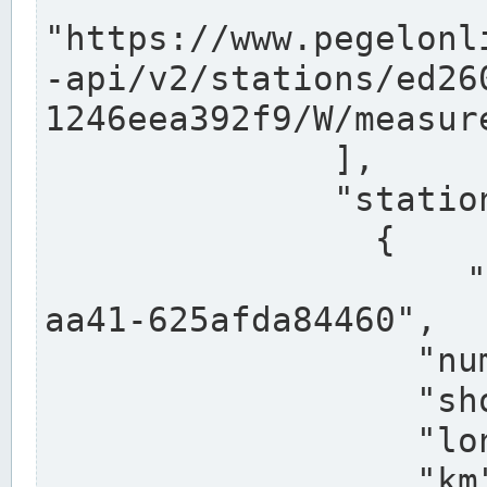
"https://www.pegelonl
-api/v2/stations/ed26
1246eea392f9/W/measure
              ],

              "stations": [

                {

                  "uuid": "ccd3e8f1-39e9-4e09-
aa41-625afda84460",

                  "number": "27800040",

                  "shortname": "MÜNSTER OW",

                  "longname": "MÜNSTER OW",

                  "km": 70.315,
