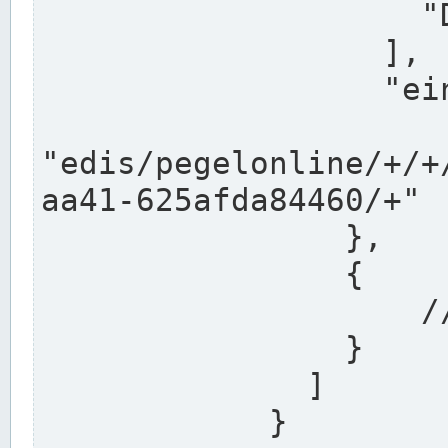
                    "DEK"

                  ],

                  "einzugsgebiet": "Ems",

                  
"edis/pegelonline/+/+
aa41-625afda84460/+"

                },

                {

                    // Weitere Stationen

                }

              ]

            }
