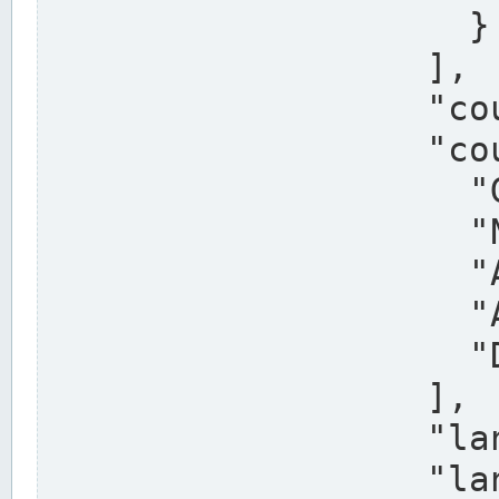
                    }

                  ],

                  "country": "Deutschland",

                  "country_alternatives": [

                    "Germany",

                    "Niemcy",

                    "Alemaña",

                    "Allemagne",

                    "Duitsland"

                  ],

                  "land": "Nordrhein-Westfalen",

                  "land_alternatives": [
