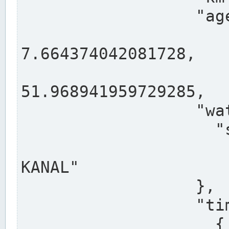
                  "agency": "RHEINE",

                  
7.664374042081728,

                 
51.968941959729285,

                  "water": {

                    "shortname": "DEK",

                    "longname": "DORTMUND-E
KANAL"

                  },

                  "timeseries": [

                    {
