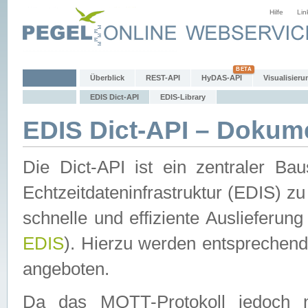
Hilfe
Lin
Überblick
REST-API
HyDAS-API
Visualisieru
EDIS Dict-API
EDIS-Library
EDIS Dict-API – Dokum
Die Dict-API ist ein zentraler 
Echtzeitdateninfrastruktur (EDIS) zu
schnelle und effiziente Auslieferun
EDIS
). Hierzu werden entspreche
angeboten.
Da das MQTT-Protokoll jedoch n