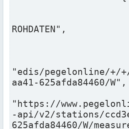
                      "shortname": "W"
                      "longname": "WASSER
ROHDATEN",

                      "unit": "m+NN",
                      "equidistance": 1
                    
"edis/pegelonline/+/+
aa41-625afda84460/W",

                      "pegel
"https://www.pegelonl
-api/v2/stations/ccd3
625afda84460/W/measure