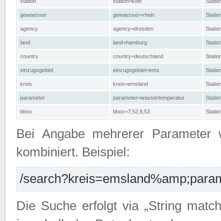
station
station=köln
Stati
gewaesser
gewaesser=rhein
Stati
agency
agency=dresden
Stati
land
land=hamburg
Stati
country
country=deutschland
Statio
einzugsgebiet
einzugsgebiet=ems
Stati
kreis
kreis=emsland
Stati
parameter
parameter=wassertemperatur
Stati
bbox
bbox=7,52,8,53
Statio
Bei Angabe mehrerer Parameter 
kombiniert. Beispiel:
/search?kreis=emsland%amp;parame
Die Suche erfolgt via „String matc