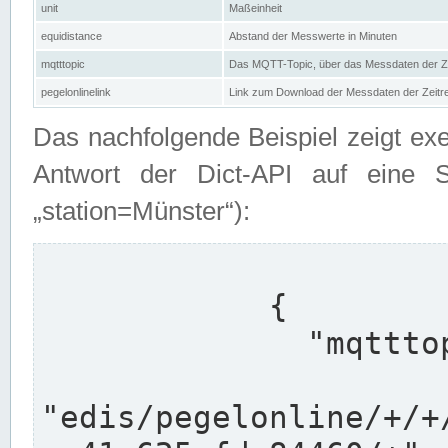
unit
Maßeinheit
equidistance
Abstand der Messwerte in Minuten
mqtttopic
Das MQTT-Topic, über das Messdaten der Ze
pegelonlinelink
Link zum Download der Messdaten der Zeit
Das nachfolgende Beispiel zeigt ex
Antwort der Dict-API auf eine 
„station=Münster“):
            {

              "mqtttopics": [

"edis/pegelonline/+/+