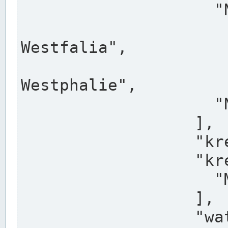
                    "North Rhine-Westphalia",

                    "Nadreni
Westfalia",

                    "Rhéna
Westphalie",

                    "Noordrijn-Westfalen"

                  ],

                  "kreis": "Münster",

                  "kreis_alternatives": [

                    "Munster"

                  ],

                  "water_alternatives": [
