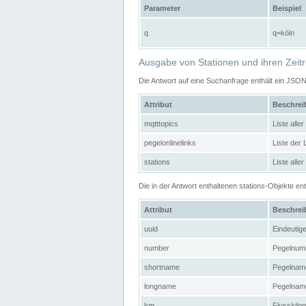
Parameter
Beispiel
q
q=köln
Ausgabe von Stationen und ihren Zeit
Die Antwort auf eine Suchanfrage enthält ein JSO
Attribut
Beschre
mqtttopics
Liste all
pegelonlinelinks
Liste der
stations
Liste alle
Die in der Antwort enthaltenen stations-Objekte 
Attribut
Beschre
uuid
Eindeutig
number
Pegelnum
shortname
Pegelname
longname
Pegelname
km
Flusskilo