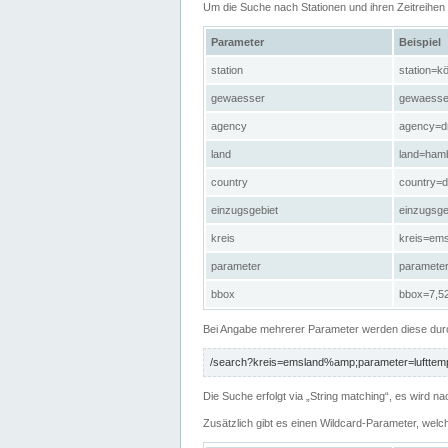
Um die Suche nach Stationen und ihren Zeitreihe
Parameter
Beispiel
station
station=kö
gewaesser
gewaesse
agency
agency=d
land
land=ham
country
country=d
einzugsgebiet
einzugsg
kreis
kreis=em
parameter
paramete
bbox
bbox=7,52
Bei Angabe mehrerer Parameter werden diese durc
/search?kreis=emsland%amp;parameter=lufttemp
Die Suche erfolgt via „String matching“, es wird
Zusätzlich gibt es einen Wildcard-Parameter, welc