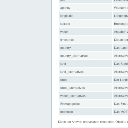
agency
Wasserstr
longitude
Längengra
latitude
Breitengr
water
Angaben 
timeseries
Die an der
country
Das Land, 
country_alternatives
Alternativ
land
Das Bundes
land_alternatives
Alternativ
kreis
Der Landkr
kreis_alternatives
Alternativ
water_alternatives
Alternati
Einzugsgebiet
Das Einzug
mqtttopic
Das MQTT-
Die in der Antwort enthaltenen timeseries-Objekt