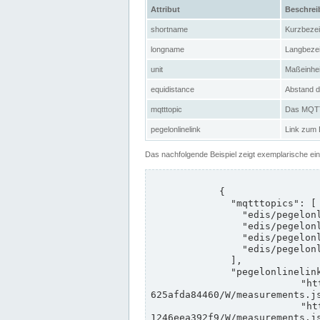
Attribut
Beschre
shortname
Kurzbeze
longname
Langbeze
unit
Maßeinhei
equidistance
Abstand d
mqtttopic
Das MQTT-
pegelonlinelink
Link zum
Das nachfolgende Beispiel zeigt exemplarische ei
            {

              "mqtttopics": [

                "edis/pegelonline/+/+/+/+/ccd3e8f1-39e9-4e09-aa41-625afda84460/+",

                "edis/pegelonline/+/+/+/+/ed260406-bdd6-42ef-bf2a-1246eea392f9/+",

                "edis/pegelonline/+/+/+/+/ccd3e8f1-39e9-4e09-aa41-625afda84460/+",

                "edis/pegelonline/+/+/+/+/ed260406-bdd6-42ef-bf2a-1246eea392f9/+"

              ],

              "pegelonlinelinks": [

                "https://www.pegelonline.wsv.de/webservices/rest-api/v2/stations/ccd3e8f1-39e9-4e09-aa41-
625afda84460/W/measurements.js
                "https://www.pegelonline.wsv.de/webservices/rest-api/v2/stations/ed260406-bdd6-42ef-bf2a-
1246eea392f9/W/measurements.js