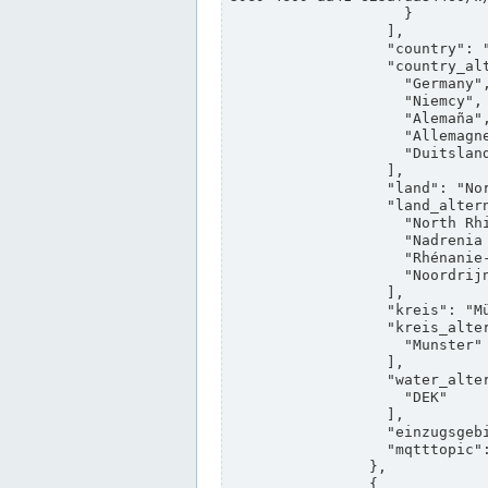
                    }

                  ],

                  "country": "Deutschland",

                  "country_alternatives": [

                    "Germany",

                    "Niemcy",

                    "Alemaña",

                    "Allemagne",

                    "Duitsland"

                  ],

                  "land": "Nordrhein-Westfalen",

                  "land_alternatives": [

                    "North Rhine-Westphalia",

                    "Nadrenia Północna-Westfalia",

                    "Rhénanie-du-Nord-Westphalie",

                    "Noordrijn-Westfalen"

                  ],

                  "kreis": "Münster",

                  "kreis_alternatives": [

                    "Munster"

                  ],

                  "water_alternatives": [

                    "DEK"

                  ],

                  "einzugsgebiet": "Ems",

                  "mqtttopic": "edis/pegelonline/+/+/+/+/ccd3e8f1-39e9-4e09-aa41-625afda84460/+"

                },

                {
