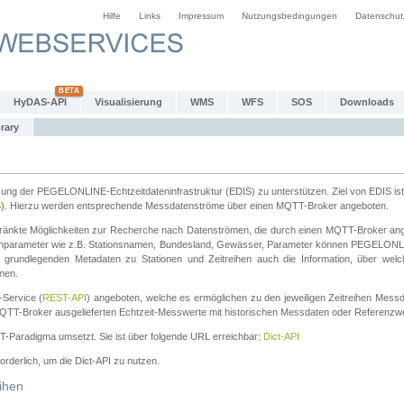
Hilfe
Links
Impressum
Nutzungsbedingungen
Datenschut
HyDAS-API
Visualisierung
WMS
WFS
SOS
Downloads
rary
tzung der PEGELONLINE-Echtzeitdateninfrastruktur (EDIS) zu unterstützen. Ziel von EDIS ist 
S
). Hierzu werden entsprechende Messdatenströme über einen MQTT-Broker angeboten.
änkte Möglichkeiten zur Recherche nach Datenströmen, die durch einen MQTT-Broker ange
chparameter wie z.B. Stationsnamen, Bundesland, Gewässer, Parameter können PEGELONL
n grundlegenden Metadaten zu Stationen und Zeitreihen auch die Information, über wel
nen.
Service (
REST-API
) angeboten, welche es ermöglichen zu den jeweiligen Zeitreihen Mess
QTT-Broker ausgelieferten Echtzeit-Messwerte mit historischen Messdaten oder Referenzwer
ST-Paradigma umsetzt. Sie ist über folgende URL erreichbar:
Dict-API
forderlich, um die Dict-API zu nutzen.
ihen