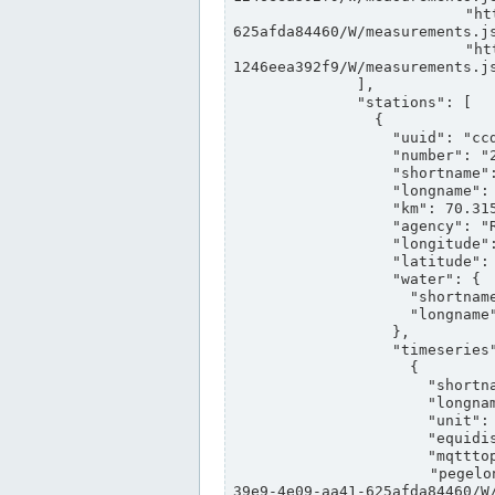
                "https://www.pegelonline.wsv.de/webservices/rest-api/v2/stations/ccd3e8f1-39e9-4e09-aa41-
625afda84460/W/measurements.js
                "https://www.pegelonline.wsv.de/webservices/rest-api/v2/stations/ed260406-bdd6-42ef-bf2a-
1246eea392f9/W/measurements.js
              ],

              "stations": [

                {

                  "uuid": "ccd3e8f1-39e9-4e09-aa41-625afda84460",

                  "number": "27800040",

                  "shortname": "MÜNSTER OW",

                  "longname": "MÜNSTER OW",

                  "km": 70.315,

                  "agency": "RHEINE",

                  "longitude": 7.664374042081728,

                  "latitude": 51.968941959729285,

                  "water": {

                    "shortname": "DEK",

                    "longname": "DORTMUND-EMS-KANAL"

                  },

                  "timeseries": [

                    {

                      "shortname": "W",

                      "longname": "WASSERSTAND ROHDATEN",

                      "unit": "m+NN",

                      "equidistance": 1,

                      "mqtttopic": "edis/pegelonline/+/+/+/+/ccd3e8f1-39e9-4e09-aa41-625afda84460/W",

                      "pegelonlinelink": "https://www.pegelonline.wsv.de/webservices/rest-api/v2/stations/ccd3e8f1-
39e9-4e09-aa41-625afda84460/W/