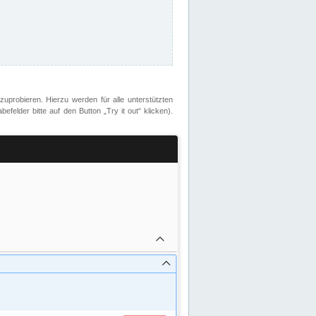
zuprobieren. Hierzu werden für alle unterstützten
lder bitte auf den Button „Try it out“ klicken).