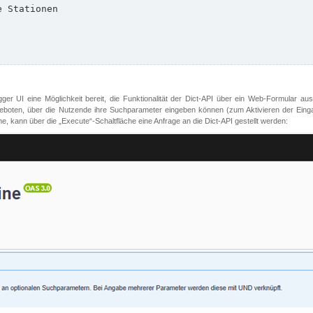
er UI eine Möglichkeit bereit, die Funktionalität der Dict-API über ein Web-Formular aus
oten, über die Nutzende ihre Suchparameter eingeben können (zum Aktivieren der Eingabefe
, kann über die „Execute“-Schaltfläche eine Anfrage an die Dict-API gestellt werden: