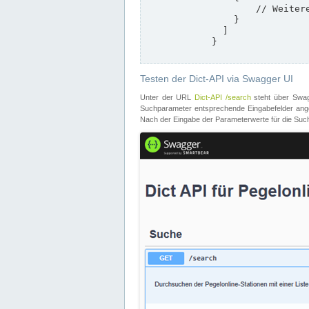
                    // Weitere Stationen

                }

              ]

            }

Testen der Dict-API via Swagger UI
Unter der URL
Dict-API /search
steht über Swagg
Suchparameter entsprechende Eingabefelder angeb
Nach der Eingabe der Parameterwerte für die Suche