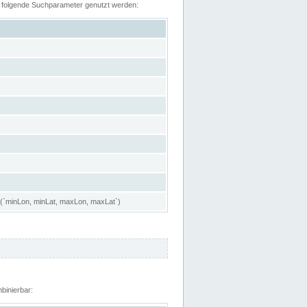
n folgende Suchparameter genutzt werden:
 (`minLon, minLat, maxLon, maxLat`)
binierbar: