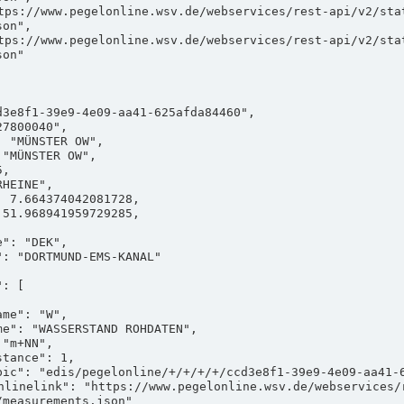
on",

on"

measurements.json"
