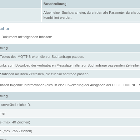
Beschreibung
Allgemeiner Suchparameter, durch den alle Parameter durchsuc
kombiniert werden.
reihen
N-Dokument mit folgenden Inhalten:
ibung
er Topics des MQTT-Broker, die zur Suchanfrage passen.
 Links zum Download der verfügbaren Messdaten aller zur Suchanfrage passenden Zeitrei
r Stationen mit ihren Zeitreihen, die zur Suchanfrage passen
enthalten folgende Informationen (dies ist eine Erweiterung der Ausgaben der PEGELONLINE-
ibung
e unveränderliche ID.
mer
 (max. 40 Zeichen)
 (max. 255 Zeichen)
meter