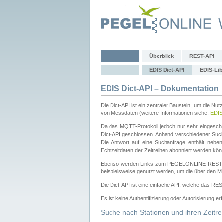
Überblick
REST-API
EDIS Dict-API
EDIS-Lib
EDIS Dict-API – Dokumentation
Die Dict-API ist ein zentraler Baustein, um die Nu
von Messdaten (weitere Informationen siehe:
EDI
Da das MQTT-Protokoll jedoch nur sehr eingeschr
Dict-API geschlossen. Anhand verschiedener Su
Die Antwort auf eine Suchanfrage enthält nebe
Echtzeitdaten der Zeitreihen abonniert werden kön
Ebenso werden Links zum PEGELONLINE-REST-
beispielsweise genutzt werden, um die über den M
Die Dict-API ist eine einfache API, welche das RE
Es ist keine Authentifizierung oder Autorisierung er
Suche nach Stationen und ihren Zeitre