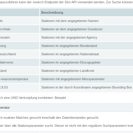
n auszuführen kann der /search Endpunkt der Dict-API verwendet werden. Zur Suche könne
Beschreibung
ln
Stationen mit dem angegebenen Namen
r=rhein
Stationen an dem angegebenen Gewässer
resden
Stationen mit der angegebenen Agency
burg
Stationen im angegebenen Bundesland
eutschland
Stationen im angegebenen Nationalstaat
ebiet=ems
Stationen im angegebenen Einzugsgebiet
sland
Stationen im angegebenen Landkreis
r=wassertemperatur
Stationen mit angegebenem Messparameter
,8,53
Stationen in der durch Koordinaten angegebenen Bounding Box
h eine UND-Verknüpfung kombiniert. Beispiel:
eratur
 nach exakten Matches gesucht innerhalb des Datenbestandes gesucht.
her über alle Stationsparameter sucht. Dieser ist nicht mit den regulären Suchparametern kom