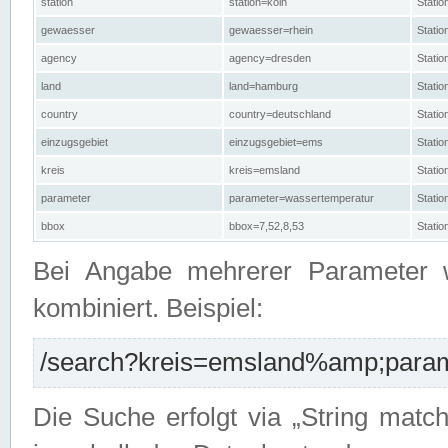
station
station=köln
Stati
gewaesser
gewaesser=rhein
Stati
agency
agency=dresden
Stati
land
land=hamburg
Stati
country
country=deutschland
Statio
einzugsgebiet
einzugsgebiet=ems
Stati
kreis
kreis=emsland
Stati
parameter
parameter=wassertemperatur
Stati
bbox
bbox=7,52,8,53
Statio
Bei Angabe mehrerer Parameter 
kombiniert. Beispiel:
/search?kreis=emsland%amp;parame
Die Suche erfolgt via „String matc