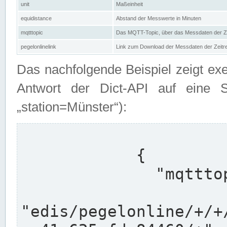
unit
Maßeinheit
equidistance
Abstand der Messwerte in Minuten
mqtttopic
Das MQTT-Topic, über das Messdaten der Ze
pegelonlinelink
Link zum Download der Messdaten der Zeit
Das nachfolgende Beispiel zeigt ex
Antwort der Dict-API auf eine 
„station=Münster“):
            {

              "mqtttopics": [

"edis/pegelonline/+/+