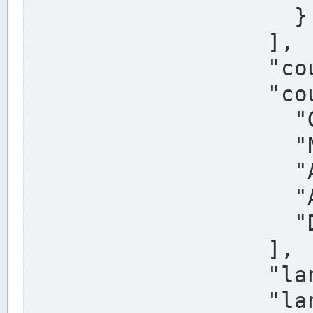
                    }

                  ],

                  "country": "Deutschland",

                  "country_alternatives": [

                    "Germany",

                    "Niemcy",

                    "Alemaña",

                    "Allemagne",

                    "Duitsland"

                  ],

                  "land": "Nordrhein-Westfalen",

                  "land_alternatives": [
