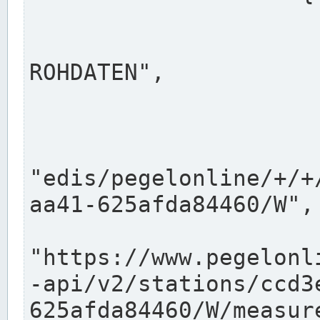
                      "shortname": "W"
                      "longname": "WASSER
ROHDATEN",

                      "unit": "m+NN",
                      "equidistance": 1
                    
"edis/pegelonline/+/+
aa41-625afda84460/W",

                      "pegel
"https://www.pegelonl
-api/v2/stations/ccd3
625afda84460/W/measure