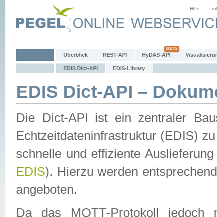
Hilfe
Lin
Überblick
REST-API
HyDAS-API
Visualisieru
EDIS Dict-API
EDIS-Library
EDIS Dict-API – Dokum
Die Dict-API ist ein zentraler 
Echtzeitdateninfrastruktur (EDIS) zu
schnelle und effiziente Auslieferun
EDIS
). Hierzu werden entspreche
angeboten.
Da das MQTT-Protokoll jedoch n