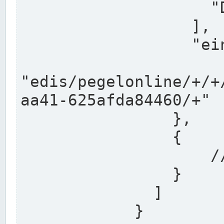
                    "DEK"

                  ],

                  "einzugsgebiet": "Ems",

                  
"edis/pegelonline/+/+
aa41-625afda84460/+"

                },

                {

                    // Weitere Stationen

                }

              ]

            }
