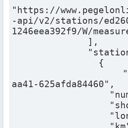
"https://www.pegelonl
-api/v2/stations/ed26
1246eea392f9/W/measure
              ],

              "stations": [

                {

                  "uuid": "ccd3e8f1-39e9-4e09-
aa41-625afda84460",

                  "number": "27800040",

                  "shortname": "MÜNSTER OW",

                  "longname": "MÜNSTER OW",

                  "km": 70.315,
