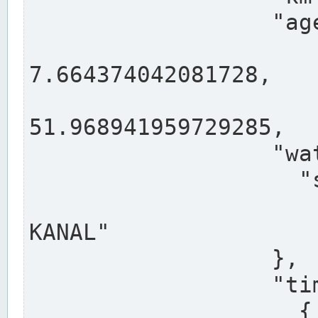
                  "agency": "RHEINE",

                  
7.664374042081728,

                 
51.968941959729285,

                  "water": {

                    "shortname": "DEK",

                    "longname": "DORTMUND-E
KANAL"

                  },

                  "timeseries": [

                    {
