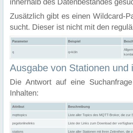
innerhalb des Datenbestandes gesuc
Zusätzlich gibt es einen Wildcard-P
sucht. Dieser ist nicht mit den reg
Parameter
Beispiel
Besch
Allgem
q
q=köln
kombin
Ausgabe von Stationen und i
Die Antwort auf eine Suchanfrag
Inhalten:
Attribut
Beschreibung
mqtttopics
Liste aller Topics des MQTT-Broker, die zur
pegelonlinelinks
Liste der Links zum Download der verfügba
stations
Liste aller Stationen mit ihren Zeitreihen, di