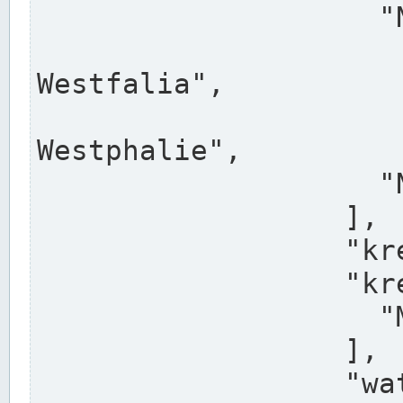
                    "North Rhine-Westphalia",

                    "Nadreni
Westfalia",

                    "Rhéna
Westphalie",

                    "Noordrijn-Westfalen"

                  ],

                  "kreis": "Münster",

                  "kreis_alternatives": [

                    "Munster"

                  ],

                  "water_alternatives": [
