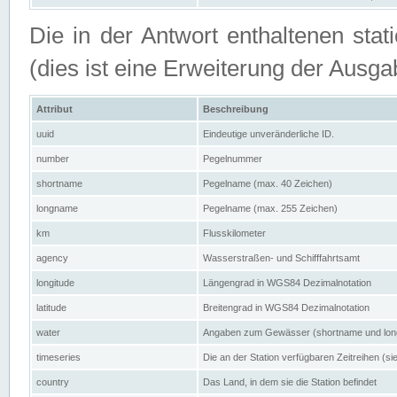
Die in der Antwort enthaltenen stat
(dies ist eine Erweiterung der Au
Attribut
Beschreibung
uuid
Eindeutige unveränderliche ID.
number
Pegelnummer
shortname
Pegelname (max. 40 Zeichen)
longname
Pegelname (max. 255 Zeichen)
km
Flusskilometer
agency
Wasserstraßen- und Schifffahrtsamt
longitude
Längengrad in WGS84 Dezimalnotation
latitude
Breitengrad in WGS84 Dezimalnotation
water
Angaben zum Gewässer (shortname und lo
timeseries
Die an der Station verfügbaren Zeitreihen (si
country
Das Land, in dem sie die Station befindet